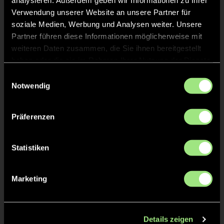
analysieren. Außerdem geben wir Informationen zu Ihrer
Verwendung unserer Website an unsere Partner für
soziale Medien, Werbung und Analysen weiter. Unsere
Zwei klare Freitagssiege
Partner führen diese Informationen möglicherweise mit
für TSV Mannheim
weiteren Daten zusammen, die Sie ihnen bereitgestellt
haben oder die sie im Rahmen Ihrer Nutzung der Dienste
gesammelt haben.
Einwilligungsauswahl
Notwendig
Vor 2 Jahren
LIGEN
Präferenzen
Zwei, zehn, zwölf – der
Statistiken
Rhythmus setzt sich fort
Marketing
Vor 2 Jahren
LIGEN
Details zeigen