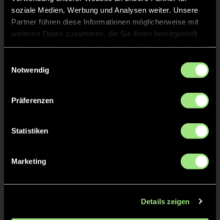
Vor 2 Monaten
LIGEN
soziale Medien, Werbung und Analysen weiter. Unsere
Partner führen diese Informationen möglicherweise mit
weiteren Daten zusammen, die Sie ihnen bereitgestellt
NUR DAS HAMBURG-WEST-
haben oder die sie im Rahmen Ihrer Nutzung der Dienste
FINALE STEHT SCHON FEST
gesammelt haben.
Einwilligungsauswahl
Notwendig
Präferenzen
Vor 2 Monaten
LIGEN
Statistiken
KOMMT ES ZUM DRITTEN
BONNER DM-FINALE
Marketing
DÜSSELDORF GEGEN
MANNHEIM?
Details zeigen
Vor 2 Monaten
LIGEN