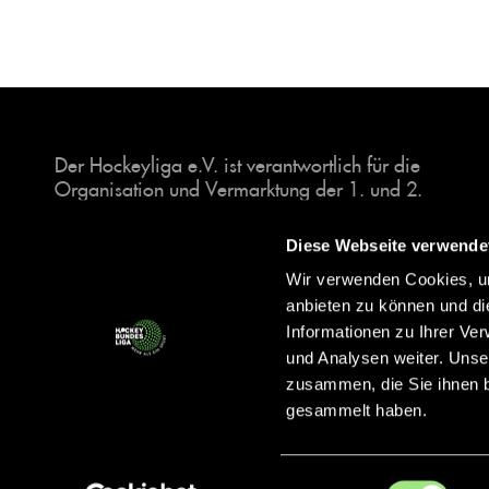
Der Hockeyliga e.V. ist verantwortlich für die
Organisation und Vermarktung der 1. und 2.
Hockey-Bundesligen auf dem Feld und in der
Halle. Insgesamt sind über 60 Vereine unter dem
Diese Webseite verwende
Dach der Hockeyliga organisiert, sowohl im
Wir verwenden Cookies, um
Herren als auch im Damen Bereich.
anbieten zu können und di
Informationen zu Ihrer Ve
und Analysen weiter. Unse
zusammen, die Sie ihnen b
gesammelt haben.
Einwilligungsauswahl