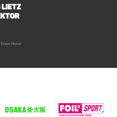
 Lietz
ektor
 Einem Monat