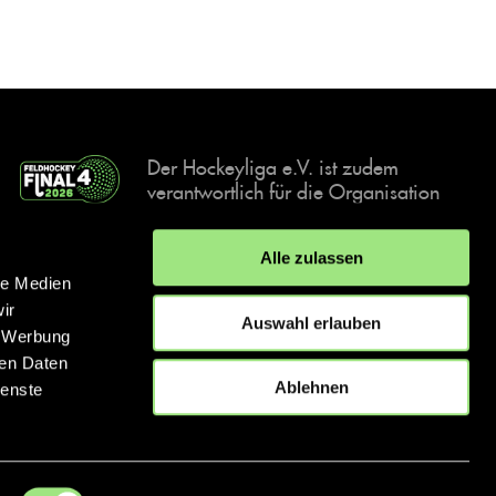
Der Hockeyliga e.V. ist zudem
verantwortlich für die Organisation
und Durchführung der Final4
Events, der deutschen Hockey-
Alle zulassen
Meisterschaften.
le Medien
ir
Auswahl erlauben
, Werbung
ren Daten
IMPRESSUM
DATENSCHUTZERKLÄRUNG
Ablehnen
ienste
© 2026 hockey.de