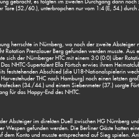
ung gebracht, es folgten im zweiten Durchgang dann noch
der Tore (52./60.), unterbropchen nur vom 1:4 (E, 54.) durc
ung herrschte in Nürnberg, wo noch der zweite Absteiger 
cht Rotation Prenzlauer Berg gefunden werden musste. Aus 
hte sich der Nürnberger HTC mit einem 3:0 (0:0) über Rotati
. Das NHTC-Supertalent Ella Förtsch erwies ihrem Heimatclu
its feststehenden Abschied (die U18-Nationalspielerin wec
en Harvestehuder THC nach Hamburg) noch einen letzten groß
trafecken (34./44.) und einem Siebenmeter (37.) sorgte För
gang für das Happy-End des NHTC.
der Absteiger im direkten Duell zwischen HG Nürnberg un
er Wespen gefunden werden. Die Berliner Gäste hatten ein
f dem Konto und musste entsprechend auf Sieg spielen. An