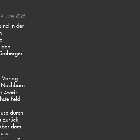
14. June 2026
ind in der
m
de
m den
Nürnberger
 Vortag
n Nachbarn
n Zwei-
hste Feld-
ause durch
m zurück,
 Aber dem
luss
erinnen. So