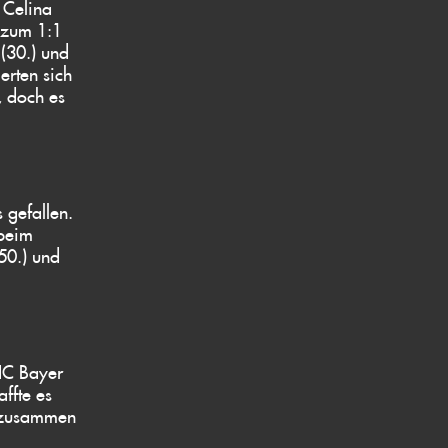
 Celina
g zum 1:1
(30.) und
erten sich
, doch es
 gefallen.
 beim
50.) und
HC Bayer
ffte es
 ((zusammen