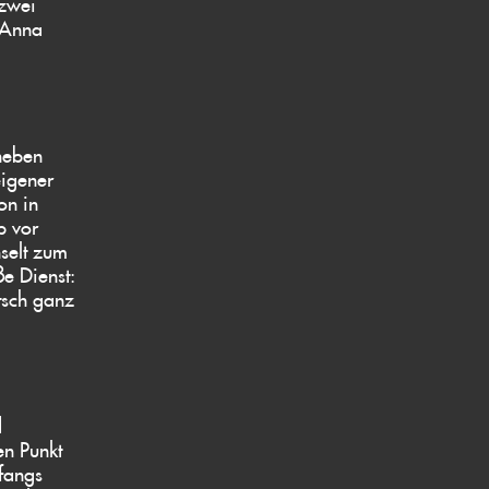
 zwei
h Anna
neben
eigener
on in
b vor
hselt zum
e Dienst:
tsch ganz
d
en Punkt
fangs