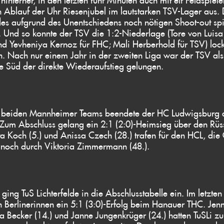
 Ablauf der Uhr Riesenjubel im lautstarken TSV-Lager aus. 
s aufgrund des Unentschiedens noch nötigen Shoot-out spi
. Und so konnte der TSV die 1:2-Niederlage (Tore von Luisa
d Yevheniya Kernoz für FHC; Mali Herberhold für TSV) loc
. Nach nur einem Jahr in der zweiten Liga war der TSV als
 Süd der direkte Wiederaufstieg gelungen.
n beiden Mannheimer Teams beendete der HC Ludwigsburg 
r. Zum Abschluss gelang ein 2:1 (2:0)-Heimsieg über den Rü
ta Koch (5.) und Anissa Czech (28.) trafen für den HCL, die
 noch durch Viktoria Zimmermann (48.).
 ging TuS Lichterfelde in die Abschlusstabelle ein. Im letzten
 Berlinerinnen ein 5:1 (3:0)-Erfolg beim Hanauer THC. Je
cia Becker (14.) und Janne Jungenkrüger (24.) hatten TuSLi zu