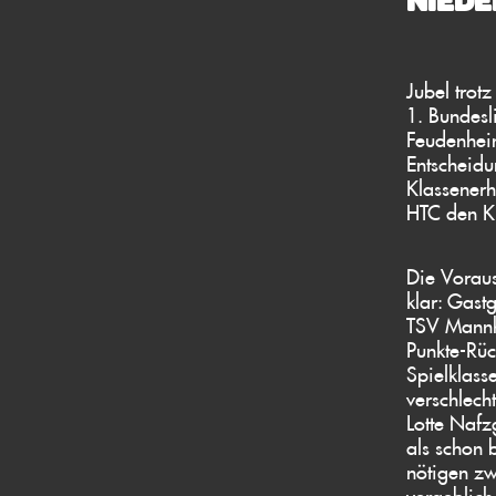
NIEDE
Jubel trot
1. Bundesl
Feudenheim
Entscheid
Klassenerh
HTC den K
Die Vorau
klar: Gas
TSV Mannh
Punkte-Rüc
Spielklass
verschlech
Lotte Nafz
als schon 
nötigen zw
vergeblich 