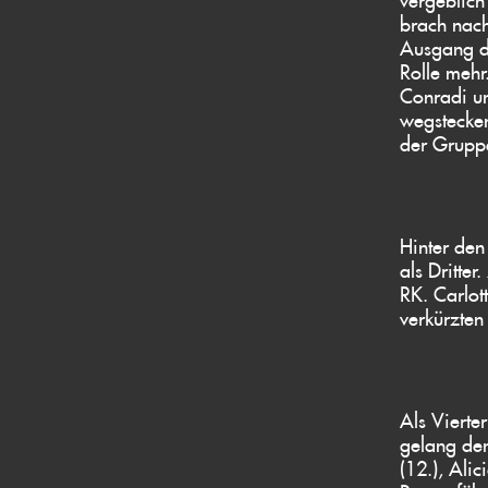
brach nach
Ausgang de
Rolle mehr
Conradi un
wegstecken
der Gruppe
Hinter de
als Dritte
RK. Carlot
verkürzten
Als Vierter
gelang den
(12.), Ali