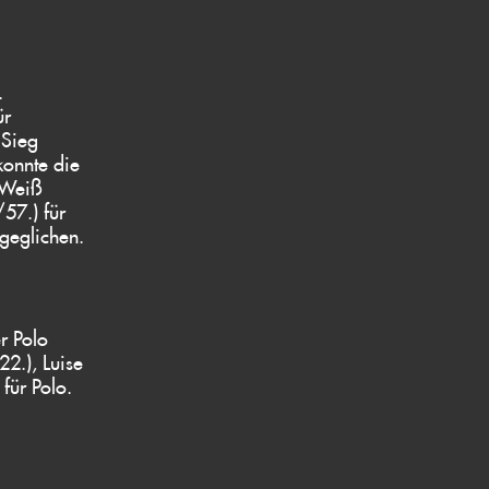
.
ür
 Sieg
konnte die
-Weiß
57.) für
sgeglichen.
r Polo
22.), Luise
für Polo.