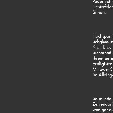
Pausenführ
Lichterfel
Simon.
Hochspann
Schglussli
Kraft brac
Sicherheit
ihrem bere
Erstligist
Mit zwei S
im Allein
So musste 
Zehlendorf
weniger au