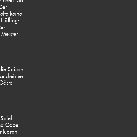
Der
elte keine
 Höfling-
ker
 Meister
die Saison
sselsheimer
 Gäste
 Spiel
nna Gabel
r klaren