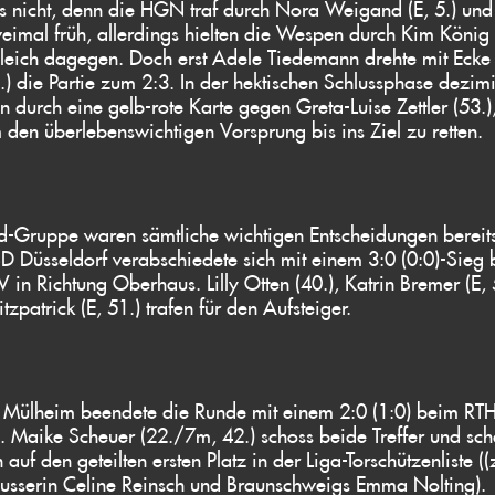
s nicht, denn die HGN traf durch Nora Weigand (E, 5.) und
weimal früh, allerdings hielten die Wespen durch Kim Köni
gleich dagegen. Doch erst Adele Tiedemann drehte mit Ecke 
2.) die Partie zum 2:3. In der hektischen Schlussphase dezimi
 durch eine gelb-rote Karte gegen Greta-Luise Zettler (53.)
m den überlebenswichtigen Vorsprung bis ins Ziel zu retten.
d-Gruppe waren sämtliche wichtigen Entscheidungen bereits
D Düsseldorf verabschiedete sich mit einem 3:0 (0:0)-Sieg
 in Richtung Oberhaus. Lilly Otten (40.), Katrin Bremer (E, 
zpatrick (E, 51.) trafen für den Aufsteiger.
t Mülheim beendete die Runde mit einem 2:0 (1:0) beim RT
. Maike Scheuer (22./7m, 42.) schoss beide Treffer und scha
 auf den geteilten ersten Platz in der Liga-Torschützenliste
usserin Celine Reinsch und Braunschweigs Emma Nolting).