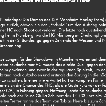
RLAGE DEN WIEDERAUFSTIEG
z Niederlage: Die Damen des TSV Mannheim Hockey (Foto) s
iga zurück, obwohl sie das „Endspiel“ um den Aufstieg bei
er HC nach Shoot-out verloren. Die letzte noch ausstehen
ung fiel in Nürnberg, wo die HG Nürnberg im Dreikampf u
alt in der 2. Bundesliga gegen Zehlendorfer Wespen und 
ürzeren zog.
ssetzungen für den Showdown in Mannheim waren seit dem
tgeber Feudenheimer HC musste das direkte Duell gegen de
eim gewinnen, und zwar in der regulären Spielzeit, um de
kstand noch aufzuholen und erstmals den Sprung in die höc
e zu schaffen. In einer wie erwartet hart umkämpften Partie
terte sich die Chance des FHC, als die Gäste kurz vor der P
ger (29.) in Führung gingen. Hoffnung kehrte für Feudenhei
bald nach der Pause Giulia Schubert das 1:1 (33.) erzielte.
eiten Treffer rannte das Team von Tobias Herre bis zum Sch
hinterher, in den letzten fünf Minuten auch mit elf Feldspiel