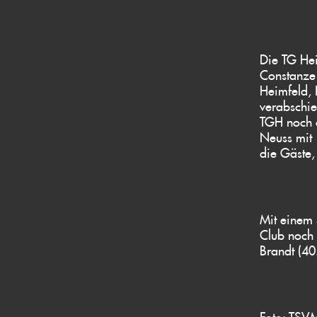
Die TG Hei
Constanze 
Heimfeld, L
verabschie
TGH noch 
Neuss mit 
die Gäste,
Mit einem 
Club noch a
Brandt (40
Foto: TSV