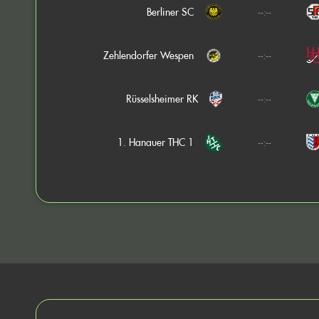
Berliner SC
--:--
Zehlendorfer Wespen
--:--
Rüsselsheimer RK
--:--
1. Hanauer THC 1
--:--