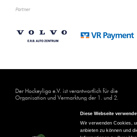
Partner
Der Hockeyliga e.V. ist verantwortlich für die
Organisation und Vermarktung der 1. und 2.
Hockey-Bundesligen auf dem Feld und in der
Halle. Insgesamt sind über 60 Vereine unter dem
Diese Webseite verwende
Dach der Hockeyliga organisiert, sowohl im
Wir verwenden Cookies, um
Herren als auch im Damen Bereich.
anbieten zu können und di