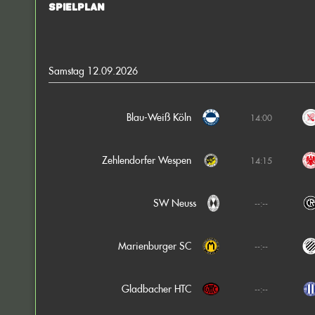
Spielplan
Samstag 12.09.2026
Blau-Weiß Köln
14:00
Zehlendorfer Wespen
14:15
SW Neuss
--:--
Marienburger SC
--:--
Gladbacher HTC
--:--