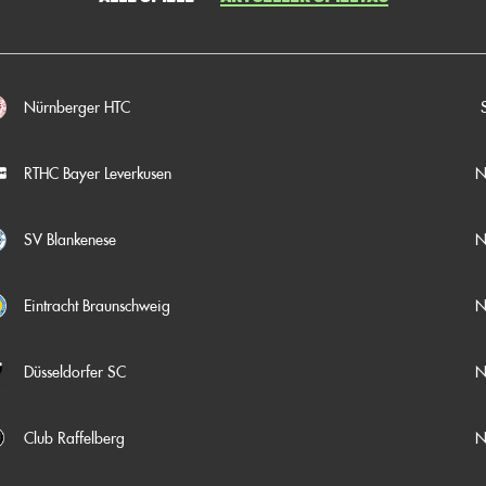
Nürnberger HTC
N
RTHC Bayer Leverkusen
N
SV Blankenese
N
Eintracht Braunschweig
N
Düsseldorfer SC
N
Club Raffelberg