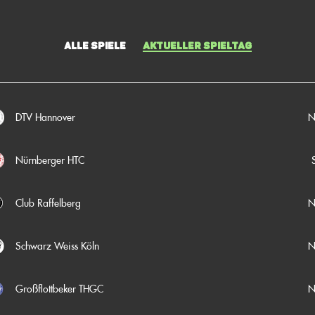
Alle Spiele
Aktueller Spieltag
N
DTV Hannover
Nürnberger HTC
N
Club Raffelberg
N
Schwarz Weiss Köln
N
Großflottbeker THGC