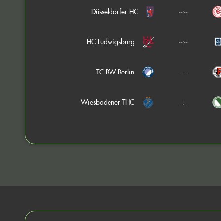
Düsseldorfer HC
--:--
HC Ludwigsburg
--:--
TC BW Berlin
--:--
Wiesbadener THC
--:--