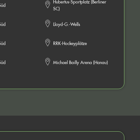
Hubertus-Sportplatz (Berliner
Süd
SC)
Süd
Lloyd-G.-Wells
Süd
RRK-Hockeyplätze
Süd
Michael Bailly Arena (Hanau)