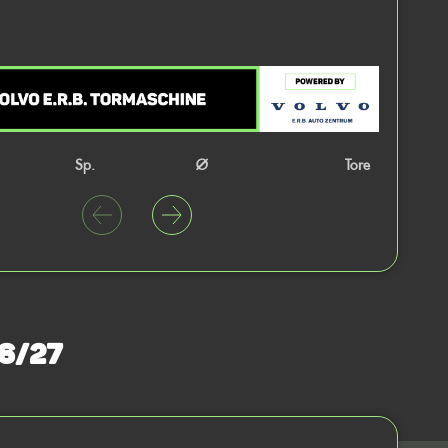
Sp.
Ø
Tore
26/27