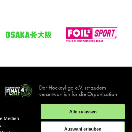
Der Hockeyliga e.V. ist zudem
verantwortlich für die Organisation
und Durchführung der Final4
Events, der deutschen Hockey-
Alle zulassen
Meisterschaften.
le Medien
ir
Auswahl erlauben