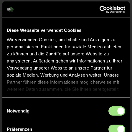
Tabelle
Diese Webseite verwendet Cookies
Wir verwenden Cookies, um Inhalte und Anzeigen zu
personalisieren, Funktionen für soziale Medien anbieten
zu können und die Zugriffe auf unsere Website zu
Tormaschine
analysieren. Außerdem geben wir Informationen zu Ihrer
Verwendung unserer Website an unsere Partner für
soziale Medien, Werbung und Analysen weiter. Unsere
Partner führen diese Informationen möglicherweise mit
weiteren Daten zusammen, die Sie ihnen bereitgestellt
Sp.
Ø
Tore
haben oder die sie im Rahmen Ihrer Nutzung der Dienste
gesammelt haben.
Einwilligungsauswahl
Notwendig
Präferenzen