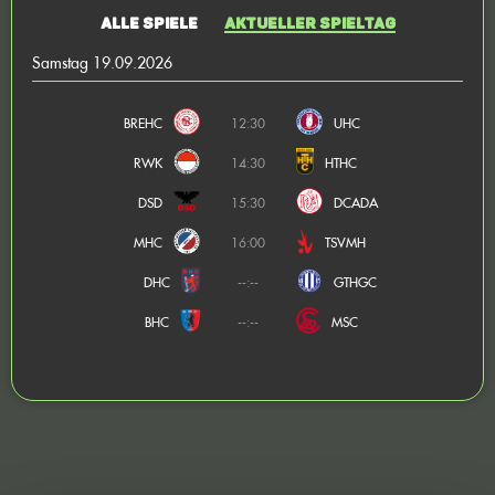
Alle Spiele
Aktueller Spieltag
Samstag 19.09.2026
BREHC
12:30
UHC
RWK
14:30
HTHC
DSD
15:30
DCADA
MHC
16:00
TSVMH
DHC
--:--
GTHGC
BHC
--:--
MSC