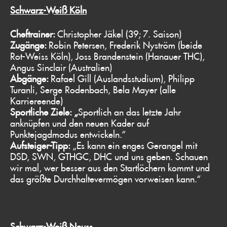
Schwarz-Weiß Köln
Cheftrainer:
Christopher Jäkel (39; 7. Saison)
Zugänge:
Robin Petersen, Frederik Nyström (beide
Rot-Weiss Köln), Joss Brandenstein (Hanauer THC),
Angus Sinclair (Australien)
Abgänge:
Rafael Gill (Auslandsstudium), Philipp
Turanli, Serge Rodenbach, Bela Mayer (alle
Karriereende)
Sportliche Ziele: „
Sportlich an das letzte Jahr
anknüpfen und den neuen Kader auf
Punktejagdmodus entwickeln.“
Aufsteiger-Tipp:
„Es kann ein enges Gerangel mit
DSD, SWN, GTHGC, DHC und uns geben. Schauen
wir mal, wer besser aus den Startlöchern kommt und
das größte Durchhaltevermögen vorweisen kann.“
Schwarz-Weiß Neuss