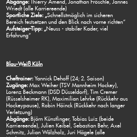
Abgänge:
Thierry Amend, Jonathan Fröschle, Jannes
Wriedt (alle Karriereende)
Sportliche Ziele: „
Schnellstmöglich im sicheren
Bereich festsetzen und den Blick nach vorne richten“
Aufsteiger-Tipp: „
Neuss - stabiler Kader, viel
Erfahrung“
Blau-Weiß Köln
Cheftrainer:
Yannick Dehoff (24; 2. Saison)
Zugänge:
Max Weiher (TSV Mannheim Hockey),
Lorenz Beckmann (DSD Düsseldorf), Tim Cremer
(Rüsselsheimer RK), Maximilian Lehrke (Rückkehr aus
Hockeypause), Robin Höinck (Rückkehr nach langer
Verletzung)
Abgänge:
Björn Künstlinger, Tobias Luiz (beide
Karriereende), Julien Keibel, Sebastian Behr, Axel
Schmitz, Julian Wälzholz, Juri Hägele (alle