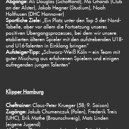
Abgänge:
Ali Douglas (Schottland), Mo Ghandi (Club
an der Alster), Jakob Hegner (Studium), Noah
Holthusen (DHC Hannover)
Sportliche Ziele:
„Ein Platz unter den Top 5 der Nord-
Tabelle, aber vor allem die Fortsetzung unseres
positiven Übergangsprozesses, bei dem wir unsere
etablierten älteren Spieler mit den aufstrebenden U18-
und U16-Talenten in Einklang bringen“
Aufsteiger-Tipp: „
Schwarz-Weiß Köln – ein Team mit
guter Mischung aus erfahrenen Spielern und einigen
aufregenden jungen Talenten“
Klipper Hamburg
Cheftrainer:
Claus-Peter Krueger (58; 9. Saison)
Zugänge:
Jakub Chumenczuk (Polen), Frederik Treis
(UHC), Erik Mathe (Braunschweig), Mats Linden
(eigene Jugend)