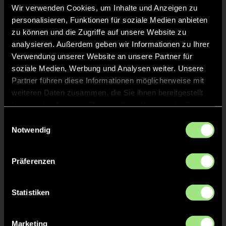
Wir verwenden Cookies, um Inhalte und Anzeigen zu
Zehlendorfer Wespen
personalisieren, Funktionen für soziale Medien anbieten
zu können und die Zugriffe auf unsere Website zu
Cheftrainer:
Leon Arnold (29; 4. Saison)
Zugänge: k
eine
analysieren. Außerdem geben wir Informationen zu Ihrer
Abänge:
Theo Loddenkemper (Studium, neuer Verein
Verwendung unserer Website an unsere Partner für
noch unklar), Jannes Unger (Blau-Weiss Berlin)
soziale Medien, Werbung und Analysen weiter. Unsere
Sportliche Ziele: „
Herbst: Top 2; Saison: Aufstieg“
Partner führen diese Informationen möglicherweise mit
Aufsteiger-Tipp: „
Wespen: hungrige, junge
weiteren Daten zusammen, die Sie ihnen bereitgestellt
Mannschaft; MSC: Buli-erfahren“
haben oder die sie im Rahmen Ihrer Nutzung der Dienste
gesammelt haben.
Einwilligungsauswahl
Notwendig
HTC Stuttgarter Kickers
Präferenzen
Cheftrainer:
Till Ziemssen (29; 3. Saison)
Zugänge:
Semjon Hyweege (Lissabon/Portugal)
Statistiken
Abgänge:
Loris Grandchamp (White Star
Hockey/Belgien), Lucca Epple (Praktikum in Spanien;
Atletico San Sebastian), Jatin Sharma (Studium in
Marketing