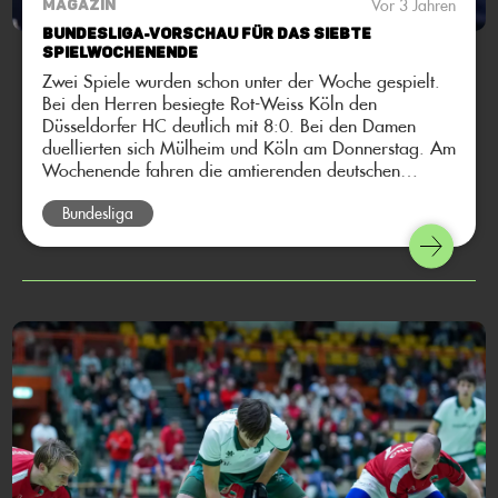
Vor 3 Jahren
MAGAZIN
Bundesliga-Vorschau für das siebte
Spielwochenende
Zwei Spiele wurden schon unter der Woche gespielt.
Bei den Herren besiegte Rot-Weiss Köln den
Düsseldorfer HC deutlich mit 8:0. Bei den Damen
duellierten sich Mülheim und Köln am Donnerstag. Am
Wochenende fahren die amtierenden deutschen
Meisterinnen in den Norden zum UHC Hamburg, mit
dem Ziel mal wieder zu punkten. Bei den Herren fährt
Bundesliga
die Mannschaft vom Club an der Alster zum direkten
Konkurrenten in der Tabelle: den Herren des Berliner
HC. Hier kommt die Bundesliga-Vorschau auf das
siebte Spielwochenende.