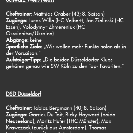
Cheftrainer:
Matthias Gräber (43; 8. Saison)
Zugänge:
Lucas Wille (HC Velbert), Jan Zielinski (HC
Essen), Volodymyr Zhmereniuk (HC
Oksvinnitsa/Ukraine)
Abgänge:
keine
Sportliche Ziele: „
Wir wollen mehr Punkte holen als in
der Vorsaison.“
Aufsteiger-Tipp: „
Die beiden Düsseldorfer Klubs
gehören genau wie SW Köln zu den Top- Favoriten.“
DSD Düsseldorf
Cheftrainer:
Tobias Bergmann (40; 8. Saison)
Zugänge:
Garrick Du Toit, Ricky Hayward (beide
Neuseeland), Moritz Hufer (THC Münster), Max
Krawczack (zurück aus Amsterdam), Thomas