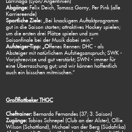
Larrinaga (Lyon/Argentinien)
Abgänge:
Felix Deich, Tomasz Gorny, Per Pink (alle
Karriereende)
Sportliche Ziele:
„Bei knackigem Auftaktprogramm
gut in die Saison starten; attraktives Hockey spielen;
um die ersten drei Plätze spielen und zum
Saisonfinale bei der Musik dabei sein.“
Aufsteiger-Tipp: „O
ffenes Rennen: DHC - als
Absteiger mit natürlichem Aufstiegsanspruch; SWK -
Vorjahresvize und gut verstärkt; SWN - immer für
eine Überraschung gut; und wir können hoffentlich
auch ein bisschen mitmischen.“
Großflottbeker THGC
Cheftrainer:
Bernardo Fernandes (37; 3. Saison)
Zugänge:
Tobias Schnepel (Club an der Alster), Ollie
Wilson (Schottland), Michael van der Berg (Südafrika)