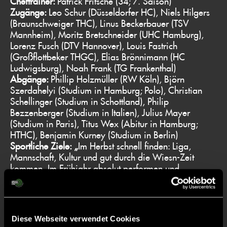
Cheftrainer:
Patrick Fritsche (34; 7. Saison)
Zugänge:
Leo Schur (Düsseldorfer HC), Niels Hilgers
(Braunschweiger THC), Linus Beckerbauer (TSV
Mannheim), Moritz Bretschneider (UHC Hamburg),
Lorenz Fusch (DTV Hannover), Louis Fastrich
(Großflottbeker THGC), Elias Brönnimann (HC
Ludwigsburg), Noah Frank (TG Frankenthal)
Abgänge:
Phillip Holzmüller (RW Köln), Björn
Szerdahelyi (Studium in Hamburg; Polo), Christian
Schellinger (Studium in Schottland), Philip
Bezzenberger (Studium in Italien), Julius Mayer
(Studium in Paris), Titus Wex (Abitur in Hamburg;
HTHC), Benjamin Kurney (Studium in Berlin)
Sportliche Ziele: „
Im Herbst schnell finden: Liga,
Mannschaft, Kultur und gut durch die Wiesn-Zeit
kommen. Im Frühjahr absolut performen und
aufsteigen!“
Aufsteiger-Tipp:
Münchner SC
Diese Webseite verwendet Cookies