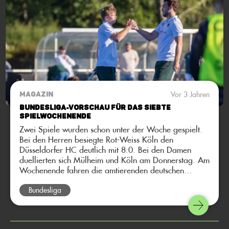
Vor 3 Jahren
MAGAZIN
Bundesliga-Vorschau für das siebte
Spielwochenende
Zwei Spiele wurden schon unter der Woche gespielt.
Bei den Herren besiegte Rot-Weiss Köln den
Düsseldorfer HC deutlich mit 8:0. Bei den Damen
duellierten sich Mülheim und Köln am Donnerstag. Am
Wochenende fahren die amtierenden deutschen
Meisterinnen in den Norden zum UHC Hamburg, mit
dem Ziel mal wieder zu punkten. Bei den Herren fährt
Bundesliga
die Mannschaft vom Club an der Alster zum direkten
Konkurrenten in der Tabelle: den Herren des Berliner
HC. Hier kommt die Bundesliga-Vorschau auf das