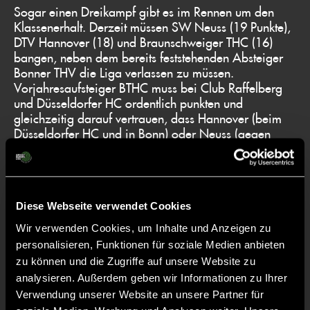
Sogar einen Dreikampf gibt es im Rennen um den
Klassenerhalt. Derzeit müssen SW Neuss (19 Punkte),
DTV Hannover (18) und Braunschweiger THC (16)
bangen, neben dem bereits feststehenden Absteiger
Bonner THV die Liga verlassen zu müssen.
Vorjahresaufsteiger BTHC muss bei Club Raffelberg
und Düsseldorfer HC ordentlich punkten und
gleichzeitig darauf vertrauen, dass Hannover (beim
Düsseldorfer HC und in Bonn) oder Neuss (gegen
DSD und beim Marienburger SC) weniger erfolgreich
sind.
Diese Webseite verwendet Cookies
Lediglich in der Partie Schwarz-Weiß Köln gegen
Wir verwenden Cookies, um Inhalte und Anzeigen zu
Marienburger SC geht es quasi nur noch um die Ehre.
personalisieren, Funktionen für soziale Medien anbieten
zu können und die Zugriffe auf unsere Website zu
analysieren. Außerdem geben wir Informationen zu Ihrer
Verwendung unserer Website an unsere Partner für
Foto: F. Ebeling