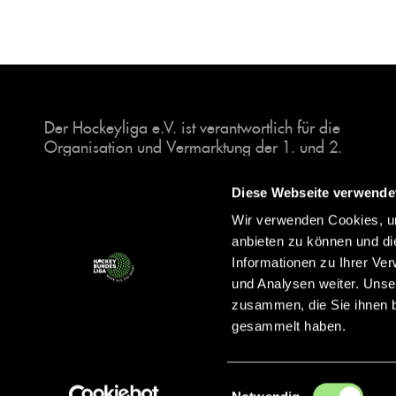
Der Hockeyliga e.V. ist verantwortlich für die
Organisation und Vermarktung der 1. und 2.
Hockey-Bundesligen auf dem Feld und in der
Halle. Insgesamt sind über 60 Vereine unter dem
Diese Webseite verwende
Dach der Hockeyliga organisiert, sowohl im
Wir verwenden Cookies, um
Herren als auch im Damen Bereich.
anbieten zu können und di
Informationen zu Ihrer Ve
und Analysen weiter. Unse
zusammen, die Sie ihnen b
gesammelt haben.
Einwilligungsauswahl