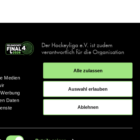
Der Hockeyliga e.V. ist zudem
verantwortlich für die Organisation
und Durchführung der Final4
Events, der deutschen Hockey-
Alle zulassen
Meisterschaften.
le Medien
ir
Auswahl erlauben
, Werbung
ren Daten
IMPRESSUM
DATENSCHUTZERKLÄRUNG
Ablehnen
ienste
© 2026 hockey.de