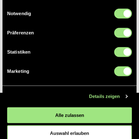
gesammelt haben.
Einwilligungsauswahl
Notwendig
Präferenzen
Statistiken
Marketing
Details zeigen
Der Hockeyliga e.V. ist verantwortlich für die Organisation und
Alle zulassen
Vermarktung der 1. und 2. Hockey-Bundesligen auf dem Feld und in
der Halle. Insgesamt sind über 60 Vereine unter dem Dach der
Hockeyliga organisiert, sowohl im Herren als auch im Damen
Auswahl erlauben
Bereich.