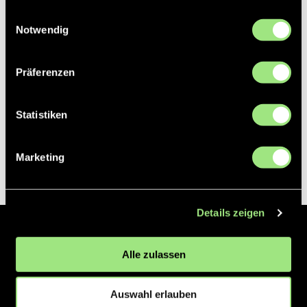
gesammelt haben.
Einwilligungsauswahl
Notwendig
Präferenzen
Statistiken
Marketing
Details zeigen
Der Hockeyliga e.V. ist verantwortlich für die Organisation und
Alle zulassen
Vermarktung der 1. und 2. Hockey-Bundesligen auf dem Feld und in
der Halle. Insgesamt sind über 60 Vereine unter dem Dach der
Hockeyliga organisiert, sowohl im Herren als auch im Damen
Auswahl erlauben
Bereich.