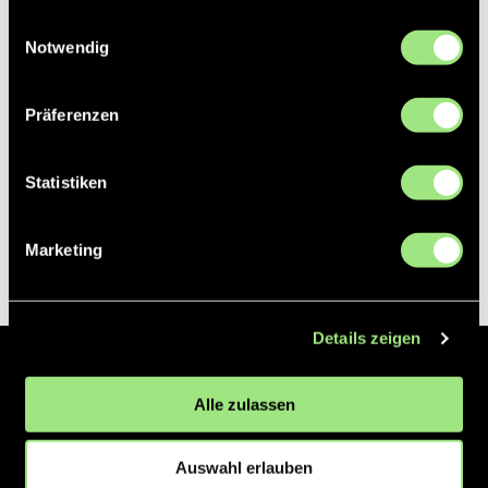
gesammelt haben.
Einwilligungsauswahl
Notwendig
Präferenzen
Statistiken
Marketing
Details zeigen
Der Hockeyliga e.V. ist verantwortlich für die Organisation und
Alle zulassen
Vermarktung der 1. und 2. Hockey-Bundesligen auf dem Feld und in
der Halle. Insgesamt sind über 60 Vereine unter dem Dach der
Hockeyliga organisiert, sowohl im Herren als auch im Damen
Auswahl erlauben
Bereich.