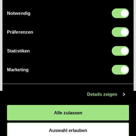
gesammelt haben.
Einwilligungsauswahl
Notwendig
Präferenzen
Statistiken
Marketing
Details zeigen
Der Hockeyliga e.V. ist verantwortlich für die Organisation und
Alle zulassen
Vermarktung der 1. und 2. Hockey-Bundesligen auf dem Feld und in
der Halle. Insgesamt sind über 60 Vereine unter dem Dach der
Hockeyliga organisiert, sowohl im Herren als auch im Damen
Auswahl erlauben
Bereich.