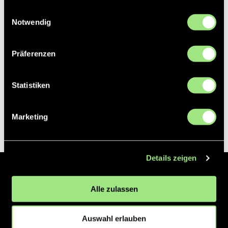
gesammelt haben.
Einwilligungsauswahl
Notwendig
Präferenzen
Statistiken
Marketing
Details zeigen
Der Hockeyliga e.V. ist verantwortlich für die Organisation und
Alle zulassen
Vermarktung der 1. und 2. Hockey-Bundesligen auf dem Feld und in
der Halle. Insgesamt sind über 60 Vereine unter dem Dach der
Hockeyliga organisiert, sowohl im Herren als auch im Damen
Auswahl erlauben
Bereich.