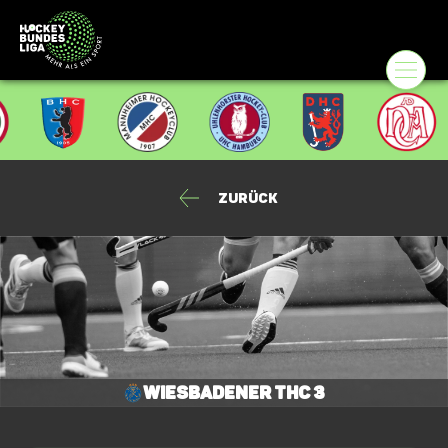
Zurück
Wiesbadener THC 3