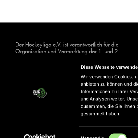
Der Hockeyliga e.V. ist verantwortlich für die
Organisation und Vermarktung der 1. und 2.
Hockey-Bundesligen auf dem Feld und in der
Halle. Insgesamt sind über 60 Vereine unter dem
Diese Webseite verwende
Dach der Hockeyliga organisiert, sowohl im
Wir verwenden Cookies, um
Herren als auch im Damen Bereich.
anbieten zu können und di
Informationen zu Ihrer Ve
und Analysen weiter. Unse
zusammen, die Sie ihnen b
gesammelt haben.
Einwilligungsauswahl