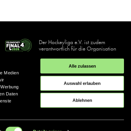
Der Hockeyliga e.V. ist zudem
verantwortlich für die Organisation
und Durchführung der Final4
Events, der deutschen Hockey-
Alle zulassen
Meisterschaften.
le Medien
ir
Auswahl erlauben
, Werbung
ren Daten
IMPRESSUM
DATENSCHUTZERKLÄRUNG
Ablehnen
ienste
© 2026 hockey.de