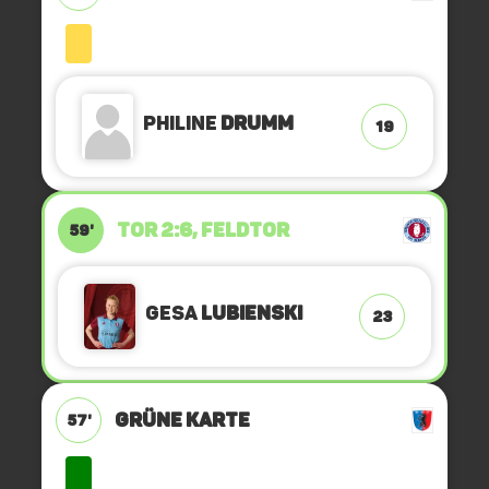
Philine
Drumm
19
TOR 2:6, FELDTOR
59'
Gesa
Lubienski
23
GRÜNE KARTE
57'