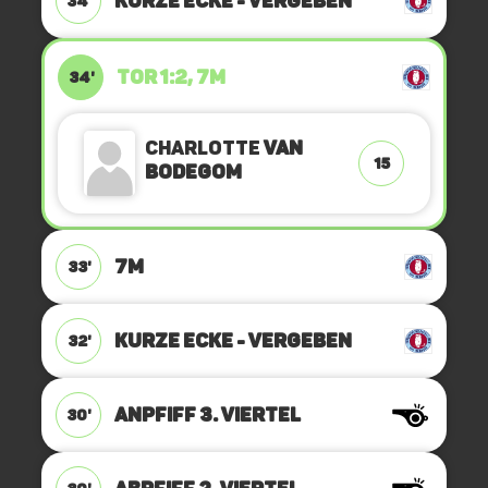
KURZE ECKE - VERGEBEN
34'
TOR 1:2, 7M
34'
Charlotte
van
15
Bodegom
7M
33'
KURZE ECKE - VERGEBEN
32'
ANPFIFF 3. Viertel
30'