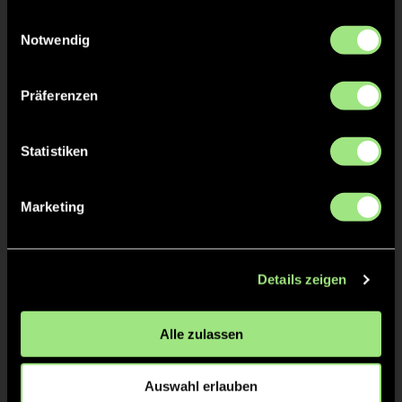
gesammelt haben.
Einwilligungsauswahl
Notwendig
TOR 1:4, FELDTOR
52'
Präferenzen
Svea
Böker
6
Statistiken
TOR 1:3, 7M
Marketing
52'
Charlotte
van
15
Details zeigen
Bodegom
Alle zulassen
7M
52'
Auswahl erlauben