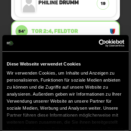
Philine
Drumm
19
TOR 2:4, FELDTOR
54'
Philine
Drumm
19
Diese Webseite verwendet Cookies
Wir verwenden Cookies, um Inhalte und Anzeigen zu
personalisieren, Funktionen für soziale Medien anbieten
GRÜNE KARTE
53'
zu können und die Zugriffe auf unsere Website zu
analysieren. Außerdem geben wir Informationen zu Ihrer
Verwendung unserer Website an unsere Partner für
soziale Medien, Werbung und Analysen weiter. Unsere
Johanna
Partner führen diese Informationen möglicherweise mit
8
Seelmaecker
weiteren Daten zusammen, die Sie ihnen bereitgestellt
haben oder die sie im Rahmen Ihrer Nutzung der Dienste