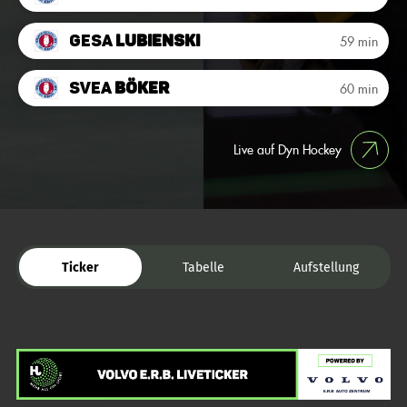
Gesa
Lubienski
59 min
Svea
Böker
60 min
Live auf Dyn Hockey
Ticker
Tabelle
Aufstellung