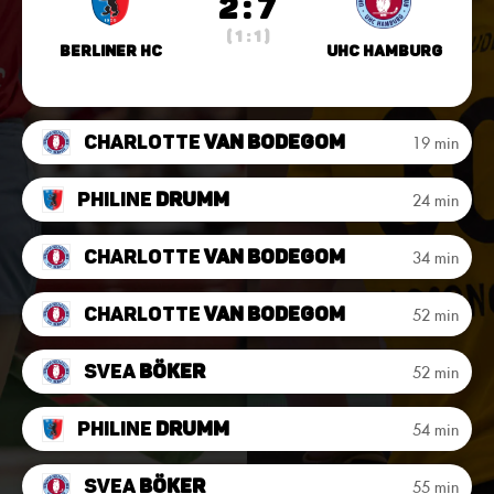
2 : 7
( 1 : 1 )
Berliner HC
UHC Hamburg
Charlotte
van Bodegom
19 min
Philine
Drumm
24 min
Charlotte
van Bodegom
34 min
Charlotte
van Bodegom
52 min
Svea
Böker
52 min
Philine
Drumm
54 min
Svea
Böker
55 min