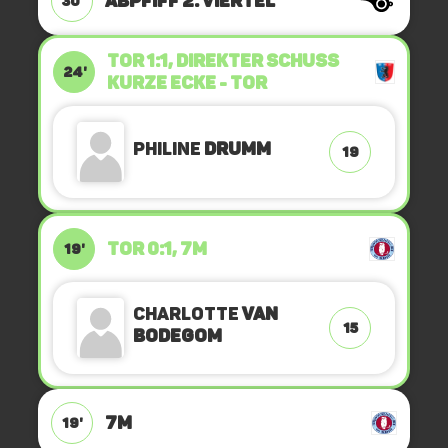
ABPFIFF 2. Viertel
30'
TOR 1:1, DIREKTER SCHUSS
24'
Kurze Ecke - Tor
Philine
Drumm
19
TOR 0:1, 7M
19'
Charlotte
van
15
Bodegom
7M
19'