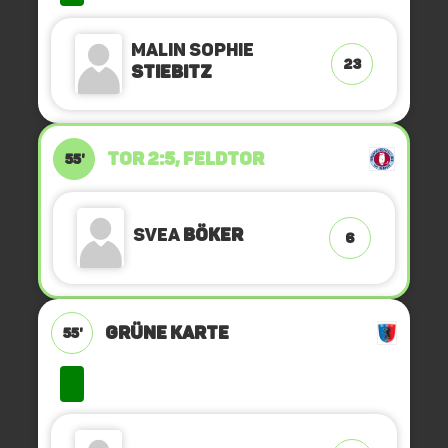
Malin Sophie
23
Stiebitz
TOR 2:5, FELDTOR
55'
Svea
Böker
6
GRÜNE KARTE
55'