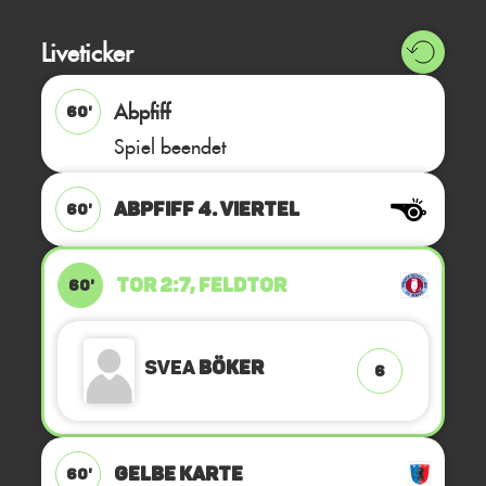
Liveticker
Abpfiff
60'
Spiel beendet
ABPFIFF 4. Viertel
60'
TOR 2:7, FELDTOR
60'
Svea
Böker
6
GELBE KARTE
60'