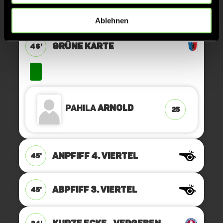
KURZE ECKE - VERGEBEN
50'
Ablehnen
GRÜNE KARTE
46'
Pahila
Arnold
25
ANPFIFF 4. Viertel
45'
ABPFIFF 3. Viertel
45'