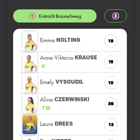
Eintracht Braunschweig
Emma
NOLTING
19
Anna Viktoria
KRAUSE
15
K
Emely
VYSOUDIL
10
Alina
CZERWINSKI
36
TW
Laura
DREES
13