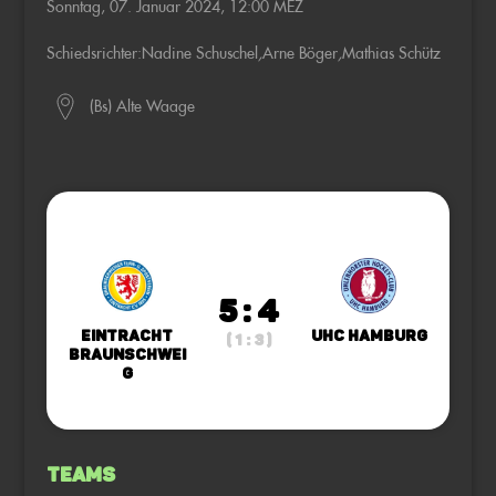
Sonntag, 07. Januar 2024, 12:00 MEZ
Schiedsrichter:
Nadine Schuschel
,
Arne Böger
,
Mathias Schütz
(Bs) Alte Waage
5 : 4
Eintracht
UHC Hamburg
( 1 : 3 )
Braunschwei
g
Teams