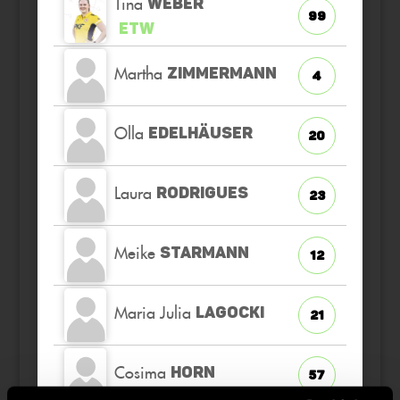
Tina
WEBER
99
ETW
Martha
ZIMMERMANN
4
Olla
EDELHÄUSER
20
Laura
RODRIGUES
23
Meike
STARMANN
12
Maria Julia
LAGOCKI
21
Cosima
HORN
57