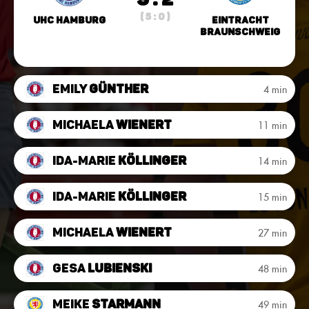
( 5 : 0 )
UHC Hamburg
Eintracht
Braunschweig
Emily
Günther
4 min
Michaela
Wienert
11 min
Ida-Marie
Köllinger
14 min
Ida-Marie
Köllinger
15 min
Michaela
Wienert
27 min
Gesa
Lubienski
48 min
Meike
Starmann
49 min