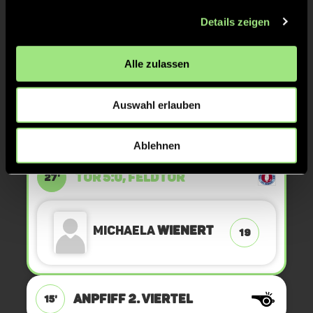
Details zeigen
KURZE ECKE - VERGEBEN
39'
Alle zulassen
ANPFIFF 3. Viertel
30'
Auswahl erlauben
ABPFIFF 2. Viertel
30'
Ablehnen
TOR 5:0, FELDTOR
27'
Michaela
Wienert
19
ANPFIFF 2. Viertel
15'