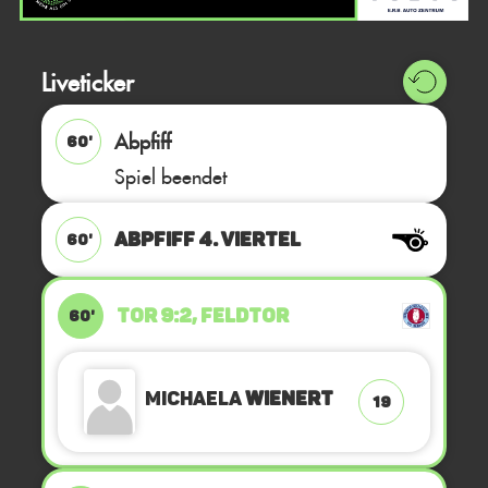
Liveticker
Abpfiff
60'
Spiel beendet
ABPFIFF 4. Viertel
60'
TOR 9:2, FELDTOR
60'
Michaela
Wienert
19