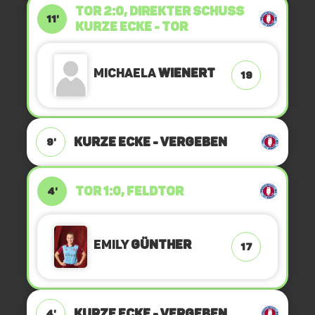
TOR 2:0, DIREKTER SCHUSS
11'
Kurze Ecke - Tor
Michaela
Wienert
19
KURZE ECKE - VERGEBEN
9'
TOR 1:0, FELDTOR
4'
Emily
Günther
17
KURZE ECKE - VERGEBEN
4'