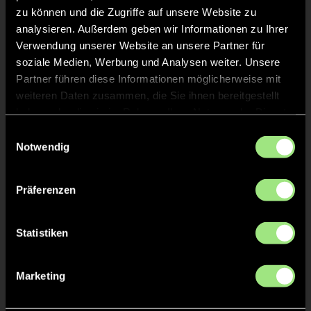
zu können und die Zugriffe auf unsere Website zu
analysieren. Außerdem geben wir Informationen zu Ihrer
Verwendung unserer Website an unsere Partner für
ANPFIFF 4. Viertel
45'
soziale Medien, Werbung und Analysen weiter. Unsere
Partner führen diese Informationen möglicherweise mit
weiteren Daten zusammen, die Sie ihnen bereitgestellt
ABPFIFF 3. Viertel
45'
haben oder die sie im Rahmen Ihrer Nutzung der Dienste
gesammelt haben.
Einwilligungsauswahl
GRÜNE KARTE
43'
Notwendig
Präferenzen
Yani
Zhong
Statistiken
27
Marketing
KURZE ECKE - VERGEBEN
40'