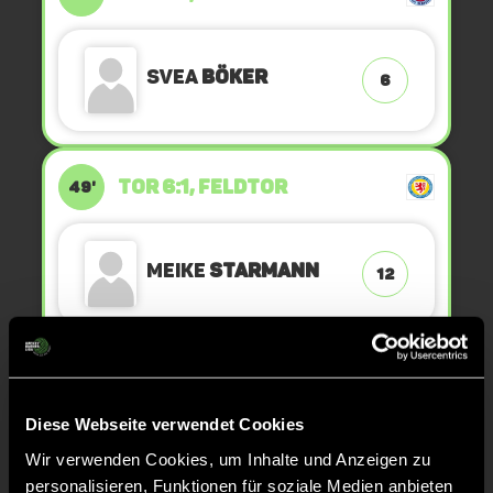
Svea
Böker
6
TOR 6:1, FELDTOR
49'
Meike
Starmann
12
TOR 6:0, FELDTOR
48'
Diese Webseite verwendet Cookies
Wir verwenden Cookies, um Inhalte und Anzeigen zu
Gesa
Lubienski
23
personalisieren, Funktionen für soziale Medien anbieten