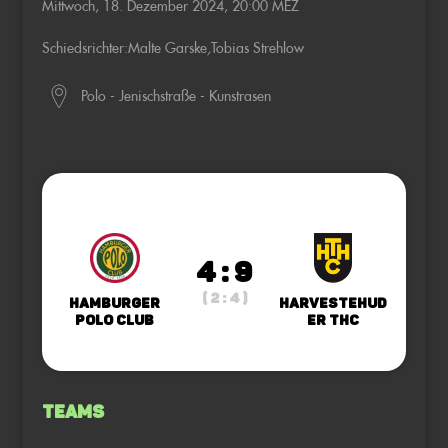
Mittwoch, 18. Dezember 2024, 20:00 MEZ
Schiedsrichter:
Malte Garske
,
Tobias Strehlow
Polo - Jenischstraße - Kunstrasen
4 : 9
( 2 : 4 )
Hamburger
Harvestehud
Polo Club
er THC
Teams