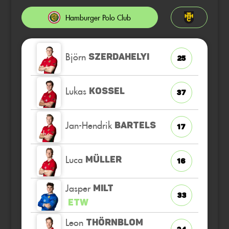
Hamburger Polo Club
Björn
SZERDAHELYI
25
Lukas
KOSSEL
37
Jan-Hendrik
BARTELS
17
Luca
MÜLLER
16
Jasper
MILT
33
ETW
Leon
THÖRNBLOM