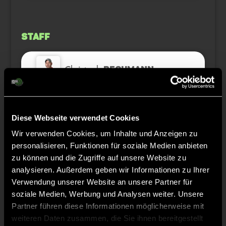
Staff
Christoph
BECHMANN
Maximilian
WILL
Diese Webseite verwendet Cookies
Wir verwenden Cookies, um Inhalte und Anzeigen zu
Robert
TIGGES
personalisieren, Funktionen für soziale Medien anbieten
zu können und die Zugriffe auf unsere Website zu
Vanessa
analysieren. Außerdem geben wir Informationen zu Ihrer
WIRAUSKY
Verwendung unserer Website an unsere Partner für
soziale Medien, Werbung und Analysen weiter. Unsere
Partner führen diese Informationen möglicherweise mit
weiteren Daten zusammen, die Sie ihnen bereitgestellt