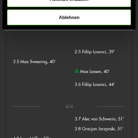
Constantin Staib, 29’
2:4
Gracjan Jarzynski, 30’
Ablehnen
3/4
2:5
Fülöp Losonci, 39’
3:5
Max Sweering, 40’
Max Lassen, 40’
3:6
Fülöp Losonci, 44’
4/4
3:7
Alec von Schwerin, 51’
3:8
Gracjan Jarzynski, 51’