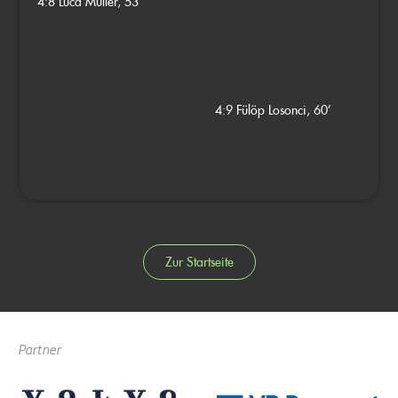
4:8
Luca Müller, 53’
4:9
Fülöp Losonci, 60’
Zur Startseite
Partner