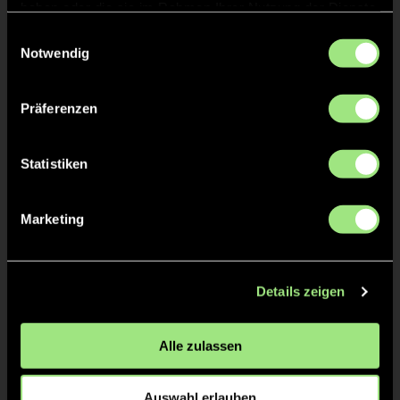
haben oder die sie im Rahmen Ihrer Nutzung der Dienste
TW = Torwart & ETW = Ersatztorwart, K = Kapitän
gesammelt haben.
Einwilligungsauswahl
Notwendig
Tore & Karten
1/4
Präferenzen
0:1
Fülöp Losonci, 7’
1:1
Jan-Hendrik Bartels, 8’
Statistiken
1:2
Anton Pöhling, 11’
Marketing
2:2
Max Sweering, 15’
Details zeigen
2/4
Alle zulassen
2:3
Fülöp Losonci, 27’
Auswahl erlauben