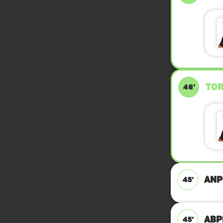
TOR
46'
ANP
45'
ABPF
45'