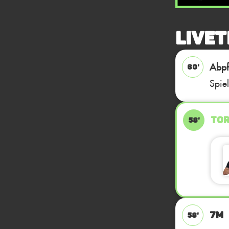
Livet
Abpfi
60'
Spie
TOR
58'
7M
58'