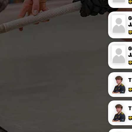
G
J
G
J
T
T