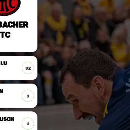
bacher
TC
glu
82
n
9
usch
3