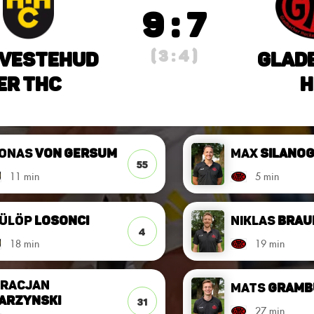
9 : 7
( 3 : 4 )
vestehud
Glad
er THC
H
onas
von Gersum
Max
Silano
55
11 min
5 min
ülöp
Losonci
Niklas
Brau
4
18 min
19 min
racjan
Mats
Gramb
arzynski
31
27 min