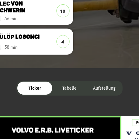
lec
von
chwerin
10
56 min
ülöp
Losonci
4
58 min
Ticker
Tabelle
Aufstellung