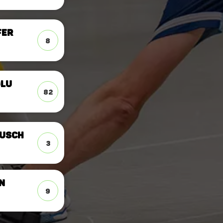
fer
8
glu
82
usch
3
n
9