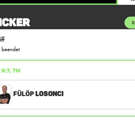
icker
R
ff
l beendet
 9:7, 7M
Fülöp
Losonci