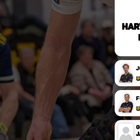
Har
J
F
G
J