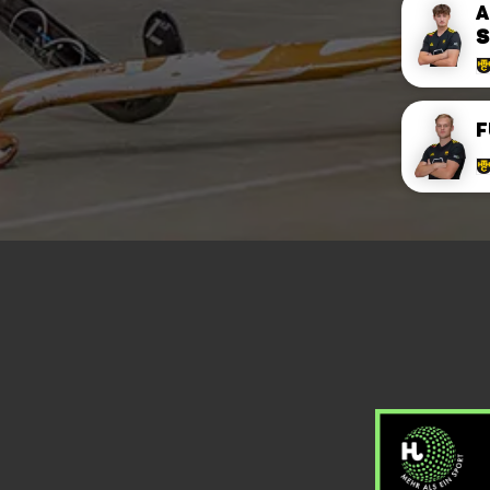
A
S
F