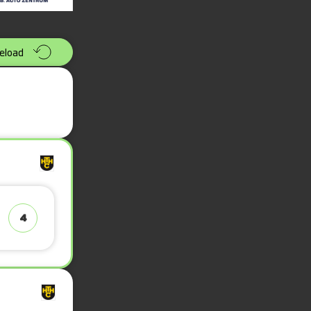
eload
4