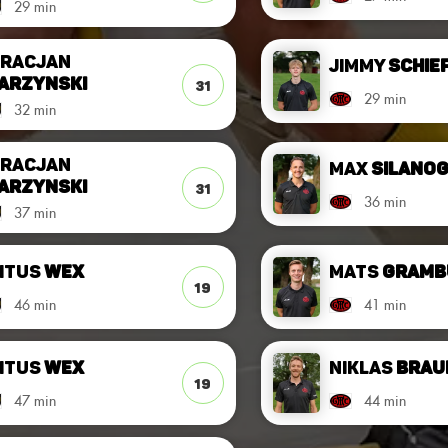
29 min
racjan
Jimmy
Schie
arzynski
31
29 min
32 min
racjan
Max
Silano
arzynski
31
36 min
37 min
itus
Wex
Mats
Gramb
19
46 min
41 min
itus
Wex
Niklas
Brau
19
47 min
44 min