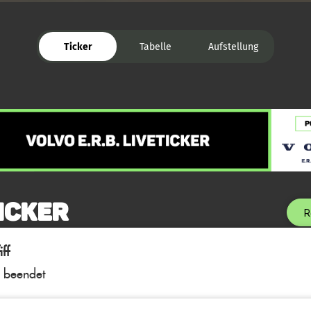
Ticker
Tabelle
Aufstellung
icker
R
ff
l beendet