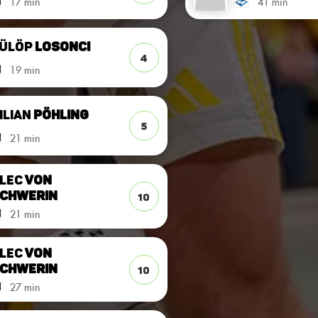
17 min
41 min
ülöp
Losonci
4
19 min
ilian
Pöhling
5
21 min
lec
von
chwerin
10
21 min
lec
von
chwerin
10
27 min