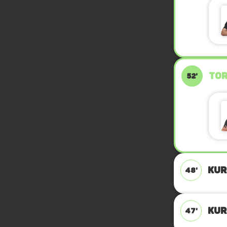
TOR
52'
KUR
48'
KUR
47'