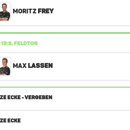
Moritz
Frey
 15:3, FELDTOR
Max
Lassen
ZE ECKE - VERGEBEN
ZE ECKE