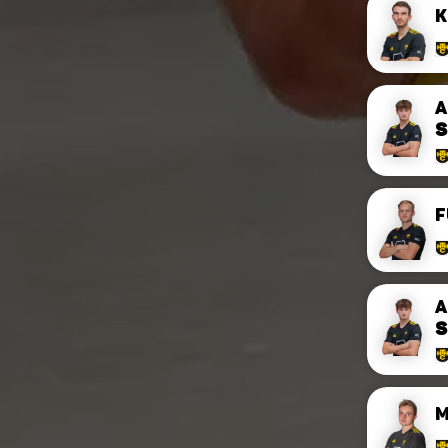
K
A
S
F
A
S