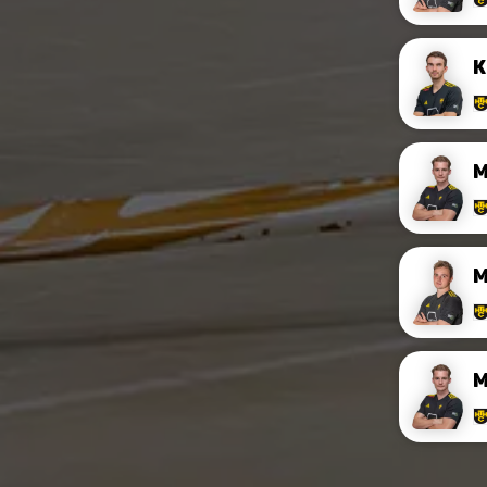
K
M
M