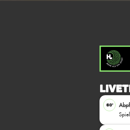
Livet
Abpfi
60'
Spie