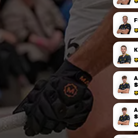
F
K
A
S
A
S