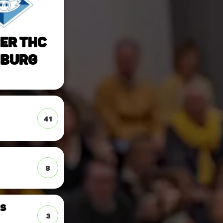
er THC
burg
41
8
rs
3