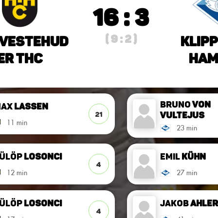
16 : 3
( 9 : 2 )
vestehud
Klipp
er THC
Ham
Bruno
von
Max
Lassen
Vultejus
21
11 min
23 min
ülöp
Losonci
Emil
Kühn
4
12 min
27 min
ülöp
Losonci
Jakob
Ahle
4