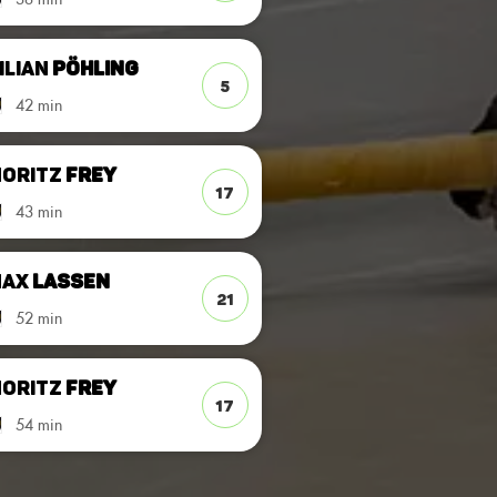
ilian
Pöhling
5
42 min
oritz
Frey
17
43 min
Max
Lassen
21
52 min
oritz
Frey
17
54 min