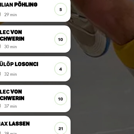
ilian
Pöhling
5
29 min
lec
von
chwerin
10
30 min
ülöp
Losonci
4
32 min
lec
von
chwerin
10
37 min
Max
Lassen
21
38 min