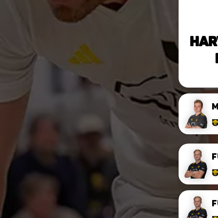
Har
F
F