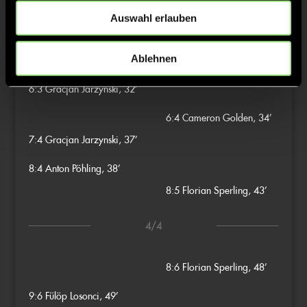
4:3
Philip Schmid, 27’
Auswahl erlauben
3/4
Ablehnen
5:3
Gracjan Jarzynski, 31’
6:3
Gracjan Jarzynski, 32’
6:4
Cameron Golden, 34’
7:4
Gracjan Jarzynski, 37’
8:4
Anton Pöhling, 38’
8:5
Florian Sperling, 43’
4/4
8:6
Florian Sperling, 48’
9:6
Fülöp Losonci, 49’