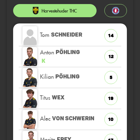
Harvestehuder THC
Tom
SCHNEIDER
14
Anton
PÖHLING
12
K
Kilian
PÖHLING
5
Titus
WEX
19
Alec
VON SCHWERIN
10
Moritz
FREY