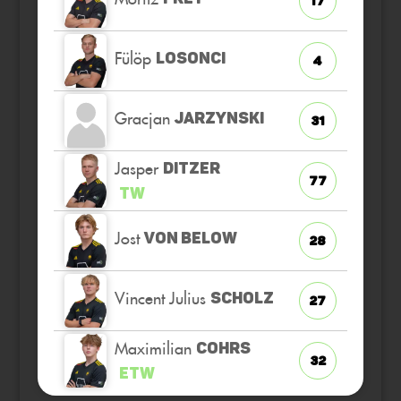
17
Fülöp
LOSONCI
4
Gracjan
JARZYNSKI
31
Jasper
DITZER
77
TW
Jost
VON BELOW
28
Vincent Julius
SCHOLZ
27
Maximilian
COHRS
32
ETW