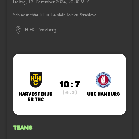
Freitag, 13. Dezember 2024, 20:30 MEZ
Schiedsrichter:
Julius Heinlein
,
Tobias Strehlow
HTHC - Vossberg
10 : 7
( 4 : 3 )
Harvestehud
UHC Hamburg
er THC
Teams