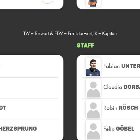
TW = Torwart & ETW = Ersatztorwart, K = Kapitän
Staff
Fabian
S
UNTER
Claudia
DORB
Robin
DT
RÖSCH
Felix
-HERZSPRUNG
GÖBEL