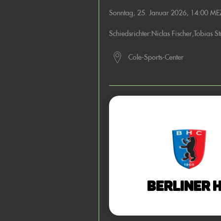
Sonntag, 25. Januar 2026, 14:00 ME
Schiedsrichter:
Niclas Fischer
,
Tobias S
Cole-Sports-Center
Berliner 