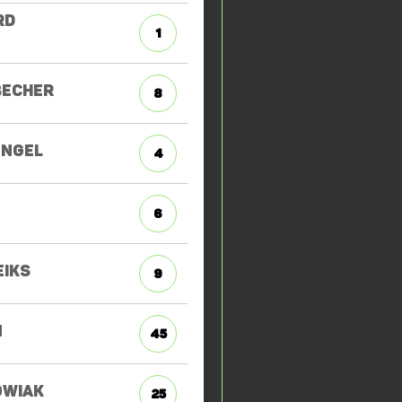
RD
1
BECHER
8
NGEL
4
6
EIKS
9
N
45
OWIAK
25