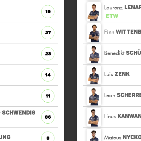
Laurenz
LENA
19
ETW
Finn
WITTEN
27
Benedikt
SCHÜ
23
Luis
ZENK
14
Leon
SCHERR
11
r
SCHWENDIG
Linus
KANWA
86
Mateus
UNG
NYCK
8