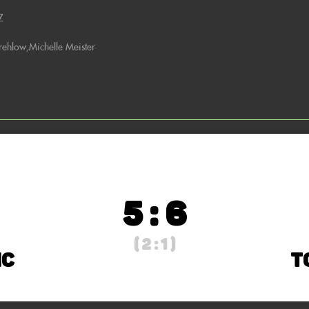
Z
trehlow
,
Michelle Meister
5 : 6
( 2 : 1 )
HC
T