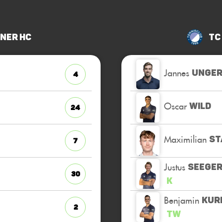
iner HC
TC
Jannes
UNGE
4
Oscar
WILD
24
Maximilian
ST
7
Justus
SEEGE
30
K
Benjamin
KUR
2
TW