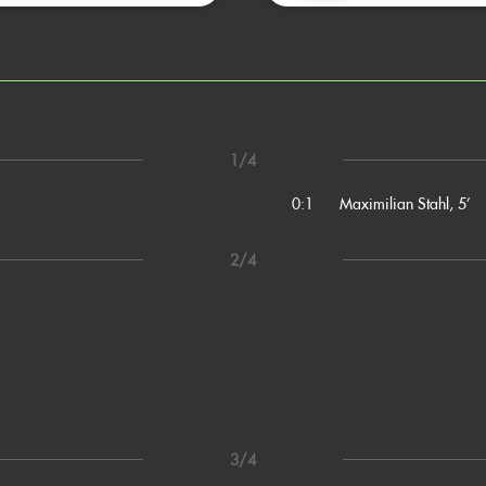
1/4
0:1
Maximilian Stahl, 5’
2/4
3/4