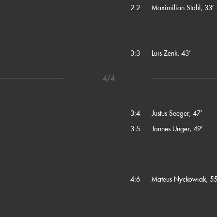
2:2
Maximilian Stahl, 33’
3:3
Luis Zenk, 43’
4/4
3:4
Justus Seeger, 47’
3:5
Jannes Unger, 49’
4:6
Mateus Nyckowiak, 55