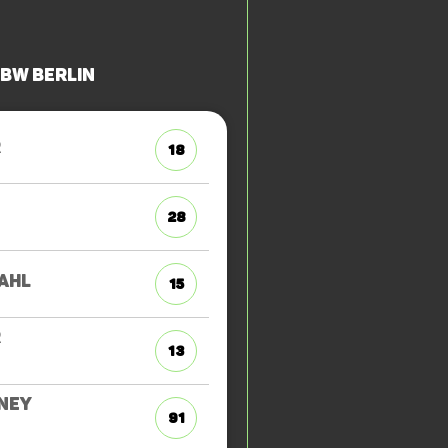
 BW Berlin
R
18
28
AHL
15
R
13
NEY
91