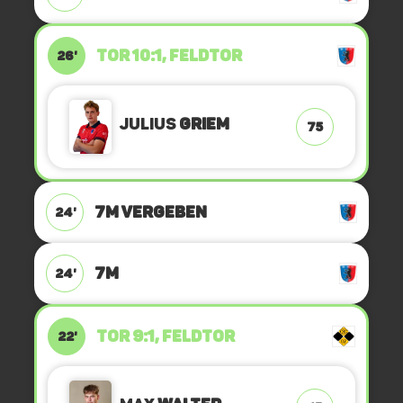
TOR 10:1, FELDTOR
26'
Julius
Griem
75
7M VERGEBEN
24'
7M
24'
TOR 9:1, FELDTOR
22'