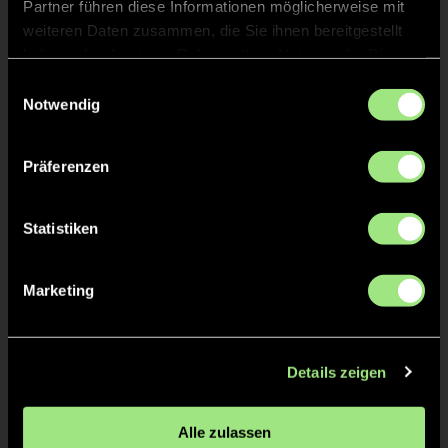
Simon
Herzsprung
8
Partner führen diese Informationen möglicherweise mit
weiteren Daten zusammen, die Sie ihnen bereitgestellt
haben oder die sie im Rahmen Ihrer Nutzung der Dienste
gesammelt haben.
Einwilligungsauswahl
TOR 15:1, FELDTOR
36'
Notwendig
Präferenzen
Julius
Griem
75
Statistiken
TOR 14:1, FELDTOR
35'
Marketing
Bryan
12
Stoltzenburg
Details zeigen
Alle zulassen