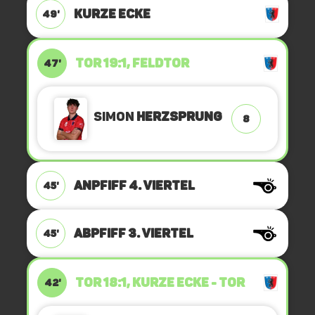
KURZE ECKE
49'
TOR 19:1, FELDTOR
47'
Simon
Herzsprung
8
ANPFIFF 4. Viertel
45'
ABPFIFF 3. Viertel
45'
TOR 18:1, KURZE ECKE - TOR
42'