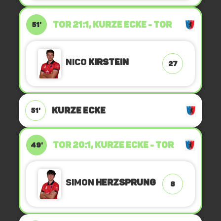
TOR 21:1, KURZE ECKE - TOR
51'
Nico
Kirstein
27
KURZE ECKE
51'
TOR 20:1, KURZE ECKE - TOR
49'
Simon
Herzsprung
8