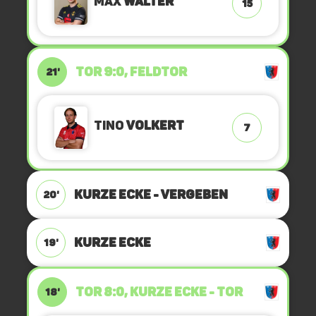
Max
Walter
15
TOR 9:0, FELDTOR
21'
Tino
Volkert
7
KURZE ECKE - VERGEBEN
20'
KURZE ECKE
19'
TOR 8:0, KURZE ECKE - TOR
18'