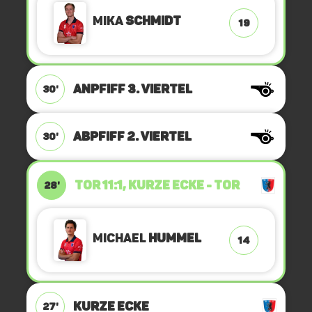
Mika
Schmidt
19
ANPFIFF 3. Viertel
30'
ABPFIFF 2. Viertel
30'
TOR 11:1, KURZE ECKE - TOR
28'
Michael
Hummel
14
KURZE ECKE
27'