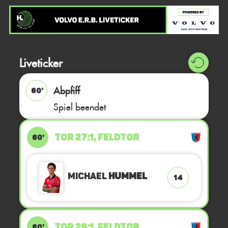
Liveticker
Abpfiff
60'
Spiel beendet
TOR 27:1, FELDTOR
60'
Michael
Hummel
14
TOR 26:1, FELDTOR
60'