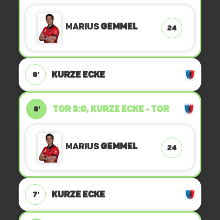
Marius
Gemmel
24
KURZE ECKE
9'
TOR 3:0, KURZE ECKE - TOR
8'
Marius
Gemmel
24
KURZE ECKE
7'