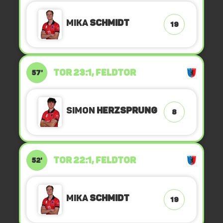
Mika
Schmidt
19
TOR 23:1, FELDTOR
57'
Simon
Herzsprung
8
TOR 22:1, FELDTOR
52'
Mika
Schmidt
19