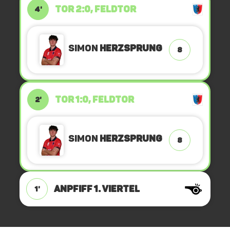
TOR 2:0, FELDTOR
4'
Simon
Herzsprung
8
TOR 1:0, FELDTOR
2'
Simon
Herzsprung
8
ANPFIFF 1. Viertel
1'