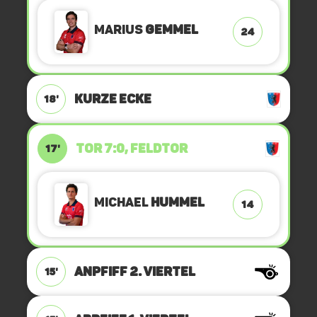
Marius
Gemmel
24
KURZE ECKE
18'
TOR 7:0, FELDTOR
17'
Michael
Hummel
14
ANPFIFF 2. Viertel
15'