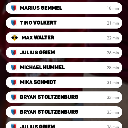
Marius
Gemmel
18 min
Tino
Volkert
21 min
Max
Walter
22 min
Julius
Griem
26 min
Michael
Hummel
28 min
Mika
Schmidt
31 min
Bryan
Stoltzenburg
33 min
Bryan
Stoltzenburg
35 min
Julius
Griem
36 min