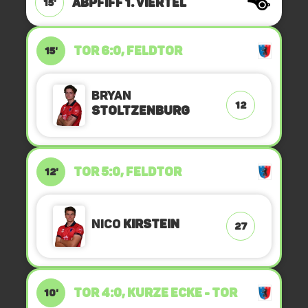
ABPFIFF 1. Viertel
15'
TOR 6:0, FELDTOR
15'
Bryan
12
Stoltzenburg
TOR 5:0, FELDTOR
12'
Nico
Kirstein
27
TOR 4:0, KURZE ECKE - TOR
10'