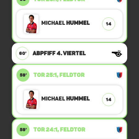
Michael
Hummel
14
ABPFIFF 4. Viertel
60'
TOR 25:1, FELDTOR
59'
Michael
Hummel
14
TOR 24:1, FELDTOR
59'