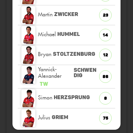
Martin
ZWICKER
23
Michael
HUMMEL
14
Bryan
STOLTZENBURG
12
Yannick-
SCHWEN
Alexander
DIG
86
TW
Simon
HERZSPRUNG
8
Julius
GRIEM
75