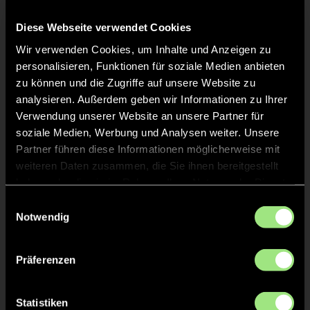
TW = Torwart & ETW = Ersatztorwart, K = Kapitän
Diese Webseite verwendet Cookies
Tore & Karten
Wir verwenden Cookies, um Inhalte und Anzeigen zu
personalisieren, Funktionen für soziale Medien anbieten
1/4
zu können und die Zugriffe auf unsere Website zu
analysieren. Außerdem geben wir Informationen zu Ihrer
1:0
Simon Herzsprung, 2’
Verwendung unserer Website an unsere Partner für
2:0
Simon Herzsprung, 4’
soziale Medien, Werbung und Analysen weiter. Unsere
Partner führen diese Informationen möglicherweise mit
3:0
Marius Gemmel, 8’
weiteren Daten zusammen, die Sie ihnen bereitgestellt
4:0
Marius Gemmel, 10’
haben oder die sie im Rahmen Ihrer Nutzung der Dienste
gesammelt haben.
Einwilligungsauswahl
5:0
Nico Kirstein, 12’
Notwendig
6:0
Bryan Stoltzenburg,
15’
Präferenzen
2/4
Statistiken
7:0
Michael Hummel, 17’