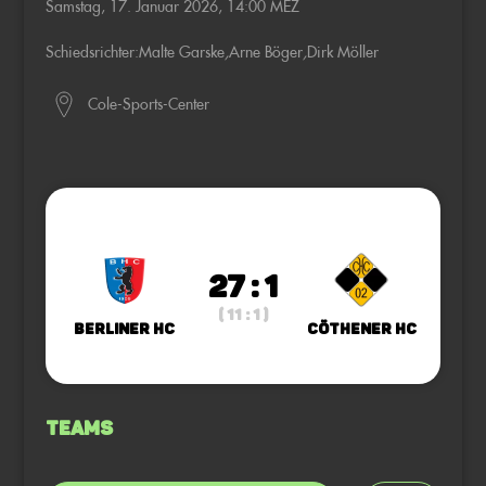
Samstag, 17. Januar 2026, 14:00 MEZ
Schiedsrichter:
Malte Garske
,
Arne Böger
,
Dirk Möller
Cole-Sports-Center
27 : 1
( 11 : 1 )
Berliner HC
Cöthener HC
Teams