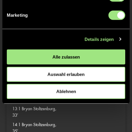
8:0
Marius Gemmel, 18’
Marketing
9:0
Tino Volkert, 21’
9:1
Max Walter, 22’
Details zeigen
10:1
Julius Griem, 26’
Alle zulassen
11:1
Michael Hummel, 28’
Auswahl erlauben
3/4
12:1
Mika Schmidt, 31’
Ablehnen
Max Walter, 32’
13:1
Bryan Stoltzenburg,
33’
14:1
Bryan Stoltzenburg,
35’