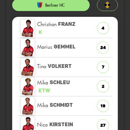
Berliner HC
Christian
FRANZ
4
K
Marius
GEMMEL
24
Tino
VOLKERT
7
Mika
SCHLEU
2
ETW
Mika
SCHMIDT
19
Nico
KIRSTEIN
27