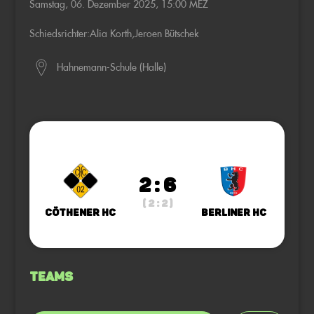
Samstag, 06. Dezember 2025, 15:00 MEZ
Schiedsrichter:
Alia Korth
,
Jeroen Bütschek
Hahnemann-Schule (Halle)
2 : 6
( 2 : 2 )
Cöthener HC
Berliner HC
Teams