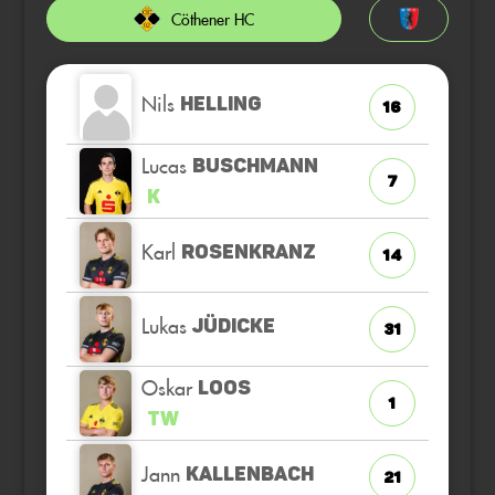
Cöthener HC
Nils
HELLING
16
Lucas
BUSCHMANN
7
K
Karl
ROSENKRANZ
14
Lukas
JÜDICKE
31
Oskar
LOOS
1
TW
Jann
KALLENBACH
21