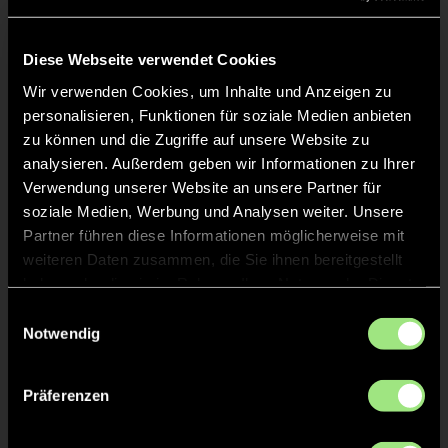
Staff
Diese Webseite verwendet Cookies
Wir verwenden Cookies, um Inhalte und Anzeigen zu
personalisieren, Funktionen für soziale Medien anbieten
Detlef
ZWICKER
zu können und die Zugriffe auf unsere Website zu
analysieren. Außerdem geben wir Informationen zu Ihrer
Michael
BUSCHMANN
Verwendung unserer Website an unsere Partner für
soziale Medien, Werbung und Analysen weiter. Unsere
Partner führen diese Informationen möglicherweise mit
weiteren Daten zusammen, die Sie ihnen bereitgestellt
haben oder die sie im Rahmen Ihrer Nutzung der Dienste
TW = Torwart & ETW = Ersatztorwart, K = Kapitän
gesammelt haben.
Einwilligungsauswahl
Notwendig
Tore & Karten
Präferenzen
1/4