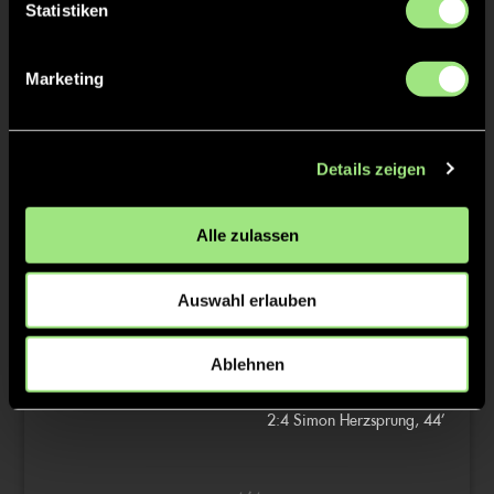
1:0
Karl Rosenkranz, 2’
Statistiken
2:0
Max Walter, 12’
Marketing
2:1
Frederik Gohlke, 15’
2/4
Details zeigen
Alle zulassen
2:2
Nico Kirstein, 27’
Auswahl erlauben
3/4
Ablehnen
2:3
Simon Herzsprung, 40’
2:4
Simon Herzsprung, 44’