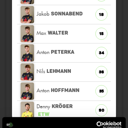
Jakob
SONNABEND
18
Max
WALTER
15
Anton
PETERKA
34
Nils
LEHMANN
36
Anton
HOFFMANN
35
Denny
KRÖGER
90
ETW