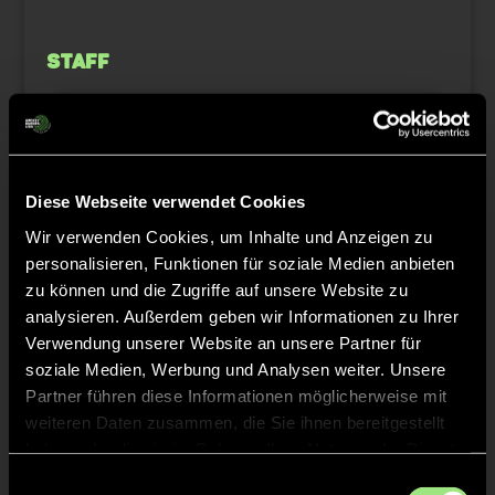
Staff
Jonas
DIESING
Diese Webseite verwendet Cookies
Alexander
STAHR
Wir verwenden Cookies, um Inhalte und Anzeigen zu
personalisieren, Funktionen für soziale Medien anbieten
zu können und die Zugriffe auf unsere Website zu
analysieren. Außerdem geben wir Informationen zu Ihrer
TW = Torwart & ETW = Ersatztorwart, K = Kapitän
Verwendung unserer Website an unsere Partner für
soziale Medien, Werbung und Analysen weiter. Unsere
Partner führen diese Informationen möglicherweise mit
Tore & Karten
weiteren Daten zusammen, die Sie ihnen bereitgestellt
haben oder die sie im Rahmen Ihrer Nutzung der Dienste
1/4
gesammelt haben.
Einwilligungsauswahl