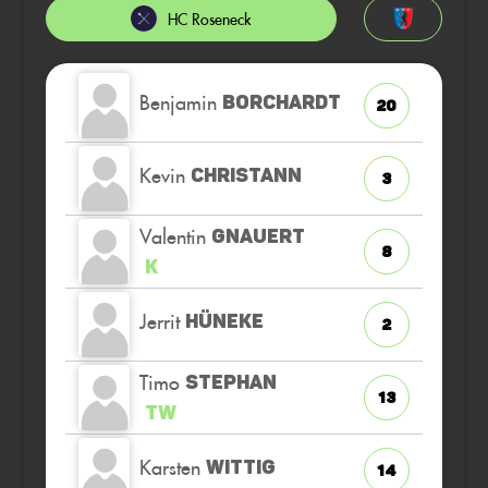
HC Roseneck
Benjamin
BORCHARDT
20
Kevin
CHRISTANN
3
Valentin
GNAUERT
8
K
Jerrit
HÜNEKE
2
Timo
STEPHAN
13
TW
Karsten
WITTIG
14