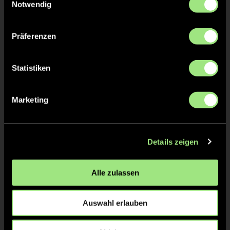
Notwendig
0:1
Nico Kirstein, 12’
0:2
Michael Hummel, 13’
Präferenzen
0:3
Marius Gemmel, 14’
2/4
Statistiken
0:4
Marius Gemmel, 17’
0:5
Bryan Stoltzenburg,
Marketing
18’
0:6
Marius Gemmel, 30’
Details zeigen
1:6
Lasse Herberg, 30’
Alle zulassen
3/4
Auswahl erlauben
Alexander Stahr, 37’
1:7
Tino Volkert, 38’