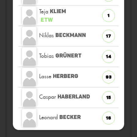
Teja
KLIEM
1
ETW
Niklas
BECKMANN
17
Tobias
GRÜNERT
14
Lasse
HERBERG
93
Caspar
HABERLAND
15
Leonard
BECKER
16