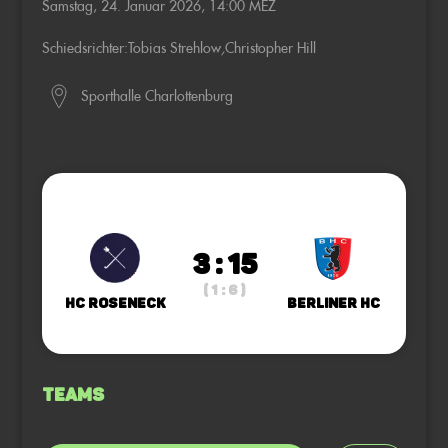
Samstag, 24. Januar 2026, 14:00 MEZ
Schiedsrichter:
Tobias Strehlow
,
Christopher Hill
Sporthalle Charlottenburg
3 : 15
( 1 : 6 )
HC Roseneck
Berliner HC
Teams