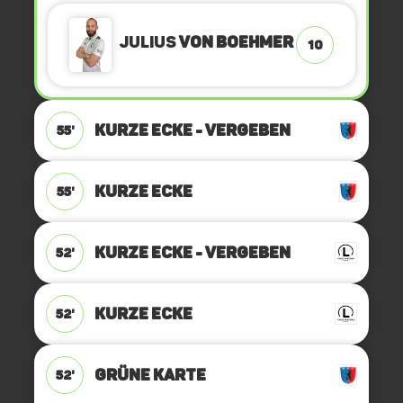
Julius
von Boehmer
10
KURZE ECKE - VERGEBEN
55'
KURZE ECKE
55'
KURZE ECKE - VERGEBEN
52'
KURZE ECKE
52'
GRÜNE KARTE
52'