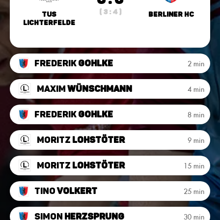
( 3 : 4 )
TuS
Berliner HC
Lichterfelde
Frederik
Gohlke
2 min
Maxim
Wünschmann
4 min
Frederik
Gohlke
8 min
Moritz
Lohstöter
9 min
Moritz
Lohstöter
15 min
Tino
Volkert
25 min
Simon
Herzsprung
30 min