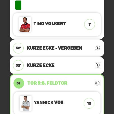
Tino
Volkert
7
KURZE ECKE - VERGEBEN
52'
KURZE ECKE
52'
TOR 5:6, FELDTOR
51'
Yannick
Voß
12