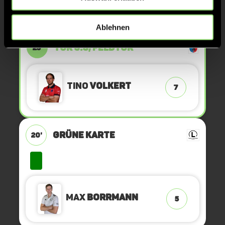
KURZE ECKE
27'
Ablehnen
TOR 3:3, FELDTOR
25'
Tino
Volkert
7
GRÜNE KARTE
20'
Max
Borrmann
5