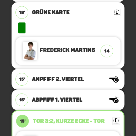
GRÜNE KARTE
18'
Frederick
Martins
14
ANPFIFF 2. Viertel
15'
ABPFIFF 1. Viertel
15'
TOR 3:2, KURZE ECKE - TOR
15'