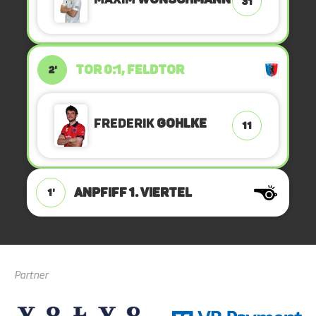
31
TOR 0:1, FELDTOR
2'
Frederik
Gohlke
11
ANPFIFF 1. Viertel
1'
Partner