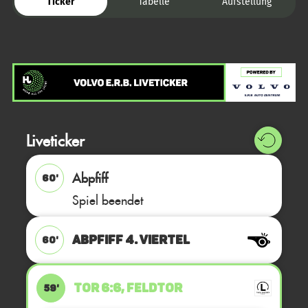
Ticker
Tabelle
Aufstellung
Liveticker
Abpfiff
60'
Spiel beendet
ABPFIFF 4. Viertel
60'
TOR 6:6, FELDTOR
59'