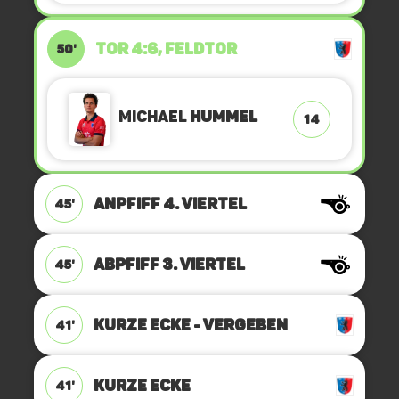
TOR 4:6, FELDTOR
50'
Michael
Hummel
14
ANPFIFF 4. Viertel
45'
ABPFIFF 3. Viertel
45'
KURZE ECKE - VERGEBEN
41'
KURZE ECKE
41'