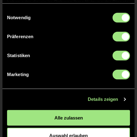
Stoltzenburg
haben oder die sie im Rahmen Ihrer Nutzung der Dienste
gesammelt haben.
Einwilligungsauswahl
Notwendig
ANPFIFF 3. Viertel
30'
Präferenzen
ABPFIFF 2. Viertel
30'
Statistiken
TOR 3:4, FELDTOR
30'
Marketing
Simon
Herzsprung
8
Details zeigen
Alle zulassen
KURZE ECKE - VERGEBEN
27'
Auswahl erlauben