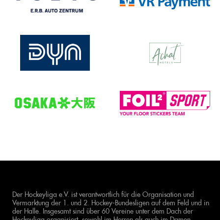
Der Hockeyliga e.V. ist verantwortlich für die Organisation und
Vermarktung der 1. und 2. Hockey-Bundesligen auf dem Feld und in
der Halle. Insgesamt sind über 60 Vereine unter dem Dach der
Hockeyliga organisiert, sowohl im Herren als auch im Damen