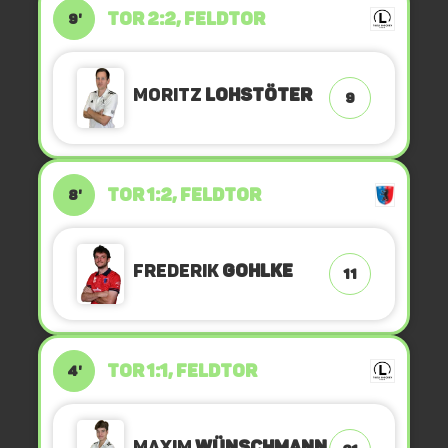
TOR 2:2, FELDTOR
9'
Moritz
Lohstöter
9
TOR 1:2, FELDTOR
8'
Frederik
Gohlke
11
TOR 1:1, FELDTOR
4'
Maxim
Wünschmann