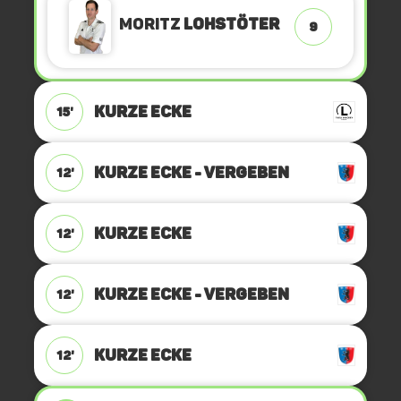
Moritz
Lohstöter
9
KURZE ECKE
15'
KURZE ECKE - VERGEBEN
12'
KURZE ECKE
12'
KURZE ECKE - VERGEBEN
12'
KURZE ECKE
12'