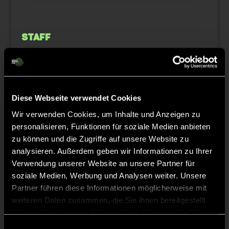
Staff
Jonas
HILDEBRANDT
Diese Webseite verwendet Cookies
Guido
WÜNSCHMANN
Wir verwenden Cookies, um Inhalte und Anzeigen zu
personalisieren, Funktionen für soziale Medien anbieten
Ziad
AL-MICHREF
zu können und die Zugriffe auf unsere Website zu
analysieren. Außerdem geben wir Informationen zu Ihrer
Verwendung unserer Website an unsere Partner für
soziale Medien, Werbung und Analysen weiter. Unsere
Partner führen diese Informationen möglicherweise mit
TW = Torwart & ETW = Ersatztorwart, K = Kapitän
weiteren Daten zusammen, die Sie ihnen bereitgestellt
haben oder die sie im Rahmen Ihrer Nutzung der Dienste
gesammelt haben.
Einwilligungsauswahl