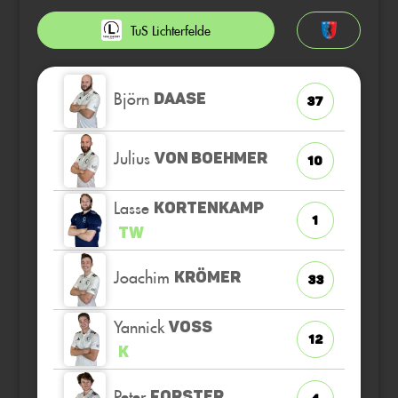
TuS Lichterfelde
Björn
DAASE
37
Julius
VON BOEHMER
10
Lasse
KORTENKAMP
1
TW
Joachim
KRÖMER
33
Yannick
VOSS
12
K
Peter
FORSTER