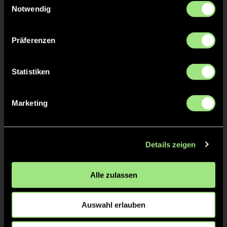
Tore & Karten
Notwendig
1/4
Präferenzen
0:1
Frederik Gohlke, 2’
1:1
Maxim Wünschmann,
4’
Statistiken
1:2
Frederik Gohlke, 8’
2:2
Moritz Lohstöter, 9’
Marketing
3:2
Moritz Lohstöter, 15’
Details zeigen
2/4
Alle zulassen
Frederick Martins, 18’
Auswahl erlauben
Max Borrmann, 20’
3:3
Tino Volkert, 25’