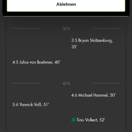
Ablehnen
3:4
Simon Herzsprung, 30’
3/4
3:5
Bryan Stoltzenburg,
35’
4:5
Julius von Boehmer, 40’
4/4
4:6
Michael Hummel, 50’
5:6
Yannick Voß, 51’
Tino Volkert, 52’