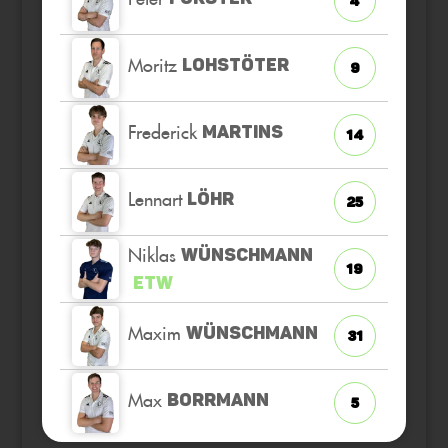
4
Moritz
LOHSTÖTER
9
Frederick
MARTINS
14
Lennart
LÖHR
25
Niklas
WÜNSCHMANN
19
ETW
Maxim
WÜNSCHMANN
31
Max
BORRMANN
5