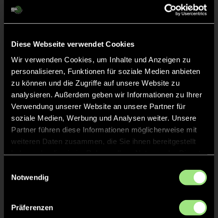
Liveticker
Abpfiff
60'
Spiel beendet
Diese Webseite verwendet Cookies
Wir verwenden Cookies, um Inhalte und Anzeigen zu
personalisieren, Funktionen für soziale Medien anbieten
TOR 2:3, FELDTOR
46'
zu können und die Zugriffe auf unsere Website zu
analysieren. Außerdem geben wir Informationen zu Ihrer
Verwendung unserer Website an unsere Partner für
TOR 2:2, FELDTOR
31'
soziale Medien, Werbung und Analysen weiter. Unsere
Partner führen diese Informationen möglicherweise mit
weiteren Daten zusammen, die Sie ihnen bereitgestellt
TOR 2:1, FELDTOR
16'
haben oder die sie im Rahmen Ihrer Nutzung der Dienste
gesammelt haben.
Einwilligungsauswahl
TOR 2:0, FELDTOR
Notwendig
2'
Präferenzen
TOR 1:0, FELDTOR
1'