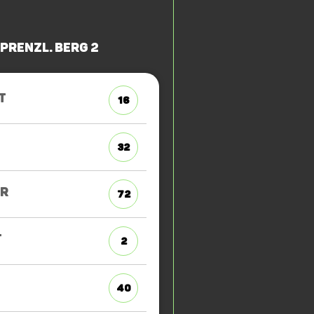
 Prenzl. Berg 2
T
16
32
ER
72
T
2
40