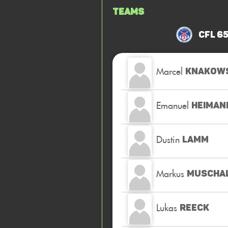
Teams
CfL 65
Marcel
KNAKOWS
Emanuel
HEIMAN
Dustin
LAMM
Markus
MUSCHA
Lukas
REECK