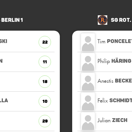
 Berlin 1
SG Rot.
Tim
KI
PONCELE
22
Philip
N
HÄRING
11
Anestis
BECK
18
Felix
LLA
SCHMID
10
Julian
ZIECH
29