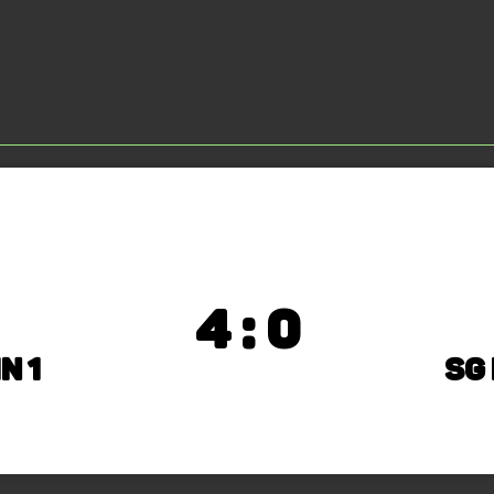
4 : 0
n 1
SG 