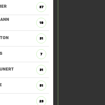
MER
37
MANN
19
TON
31
S
7
UNERT
31
E
51
23