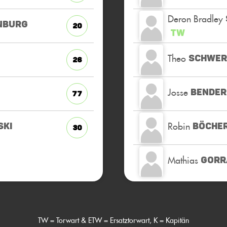
Deron Bradley
NBURG
20
TW
Theo
SCHWER
26
Josse
BENDER
77
Robin
SKI
BÖCHE
30
Mathias
GORR
TW = Torwart & ETW = Ersatztorwart, K = Kapitän