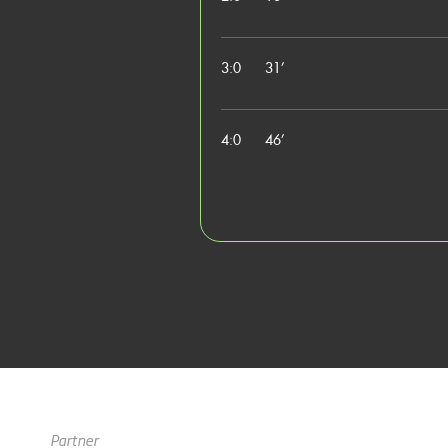
3:0
31’
4:0
46’
Partner