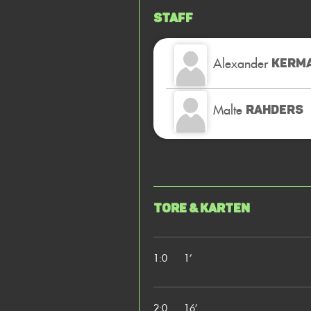
Staff
Alexander
KERM
Malte
RAHDERS
Tore & Karten
1:0
1’
2:0
16’