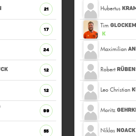
Hubertus
N
KRA
21
Tim
GLOCKE
17
K
Maximilian
AN
24
Robert
UCK
RÜBEN
12
Leo Christian
K
12
G
Moritz
GEHRK
99
Niklas
NOACK
55