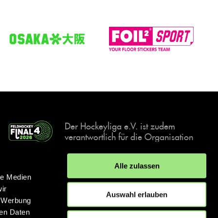
Der Hockeyliga e.V. ist zudem
verantwortlich für die Organisation
und Durchführung der Final4
Events, der deutschen Hockey-
Alle zulassen
Meisterschaften.
le Medien
ir
Auswahl erlauben
, Werbung
ren Daten
IMPRESSUM
DATENSCHUTZERKLÄRUNG