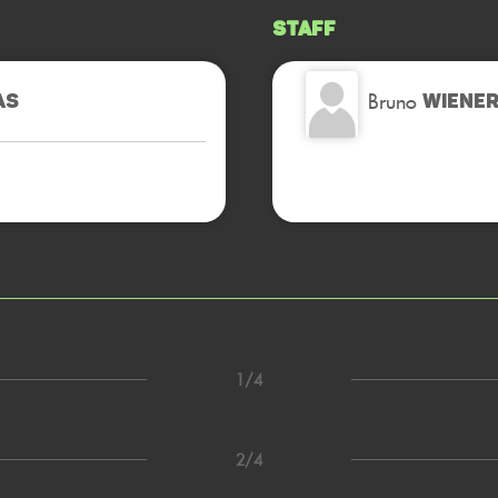
Staff
Bruno
AS
WIENE
1/4
2/4