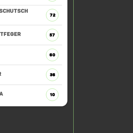
SCHUTSCH
72
TFEGER
57
60
R
36
A
10