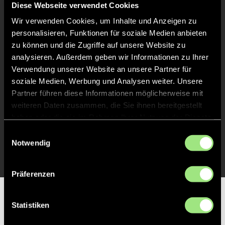
Diese Webseite verwendet Cookies
Abpfiff
Wir verwenden Cookies, um Inhalte und Anzeigen zu
60'
personalisieren, Funktionen für soziale Medien anbieten
Spiel beendet
zu können und die Zugriffe auf unsere Website zu
analysieren. Außerdem geben wir Informationen zu Ihrer
TOR 2:1, FELDTOR
32'
Verwendung unserer Website an unsere Partner für
soziale Medien, Werbung und Analysen weiter. Unsere
Partner führen diese Informationen möglicherweise mit
TOR 1:1, FELDTOR
31'
weiteren Daten zusammen, die Sie ihnen bereitgestellt
haben oder die sie im Rahmen Ihrer Nutzung der Dienste
gesammelt haben.
Einwilligungsauswahl
TOR 0:1, FELDTOR
1'
Notwendig
Präferenzen
Partner
Statistiken