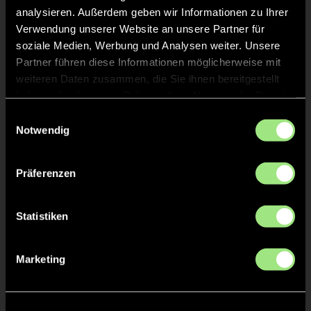
72
analysieren. Außerdem geben wir Informationen zu Ihrer
TW
Verwendung unserer Website an unsere Partner für
soziale Medien, Werbung und Analysen weiter. Unsere
Linus
HENZLER
21
Partner führen diese Informationen möglicherweise mit
weiteren Daten zusammen, die Sie ihnen bereitgestellt
Robin
haben oder die sie im Rahmen Ihrer Nutzung der Dienste
BÖCHER
36
gesammelt haben.
Einwilligungsauswahl
Notwendig
Felix
GASSMANN
96
Präferenzen
Lukas
GÜNNER
61
Statistiken
Marketing
Staff