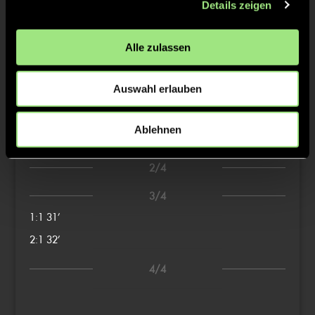
Details zeigen
TW = Torwart & ETW = Ersatztorwart, K = Kapitän
Alle zulassen
Tore & Karten
Auswahl erlauben
1/4
Ablehnen
0:1
1’
2/4
3/4
1:1
31’
2:1
32’
4/4