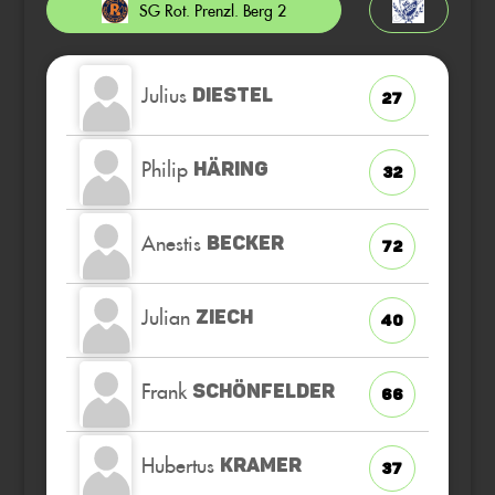
SG Rot. Prenzl. Berg 2
Julius
DIESTEL
27
Philip
HÄRING
32
Anestis
BECKER
72
Julian
ZIECH
40
Frank
SCHÖNFELDER
66
Hubertus
KRAMER
37