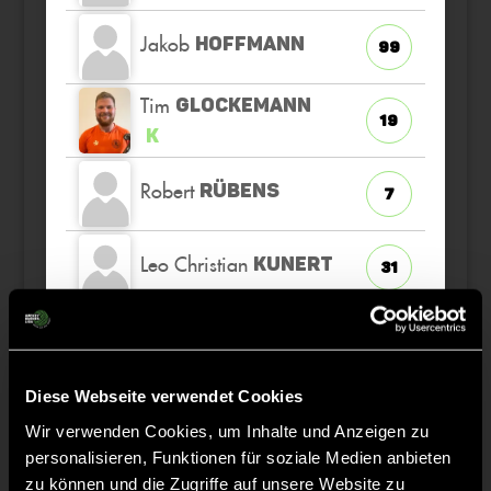
Jakob
HOFFMANN
99
Tim
GLOCKEMANN
19
K
Robert
RÜBENS
7
Leo Christian
KUNERT
31
Moritz
GEHRKE
51
Diese Webseite verwendet Cookies
Niklas
NOACK
23
Wir verwenden Cookies, um Inhalte und Anzeigen zu
personalisieren, Funktionen für soziale Medien anbieten
Deron
SCHUTSC
zu können und die Zugriffe auf unsere Website zu
Bradley
H