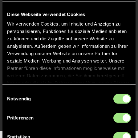
Abpfiff
60'
Diese Webseite verwendet Cookies
Spiel beendet
Wir verwenden Cookies, um Inhalte und Anzeigen zu
personalisieren, Funktionen für soziale Medien anbieten
zu können und die Zugriffe auf unsere Website zu
TOR 2:2, FELDTOR
46'
analysieren. Außerdem geben wir Informationen zu Ihrer
Verwendung unserer Website an unsere Partner für
soziale Medien, Werbung und Analysen weiter. Unsere
TOR 2:1, FELDTOR
31'
Partner führen diese Informationen möglicherweise mit
weiteren Daten zusammen, die Sie ihnen bereitgestellt
haben oder die sie im Rahmen Ihrer Nutzung der Dienste
TOR 2:0, FELDTOR
31'
gesammelt haben.
Einwilligungsauswahl
Notwendig
TOR 1:0, FELDTOR
1'
Präferenzen
Statistiken