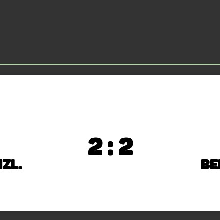
2 : 2
nzl.
Be