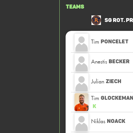
Teams
SG Rot. P
Tim
PONCELET
Anestis
BECKER
Julian
ZIECH
Tim
GLOCKEMA
K
Niklas
NOACK