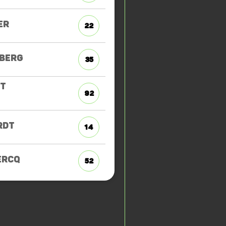
ER
22
BERG
35
T
92
RDT
14
ERCQ
52