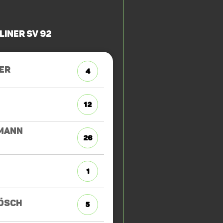
liner SV 92
ER
4
12
MANN
26
1
ÖSCH
5