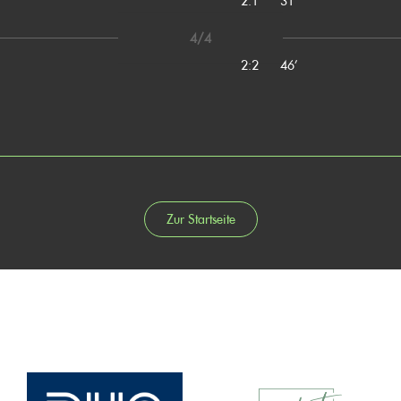
2:1
31’
4/4
2:2
46’
Zur Startseite