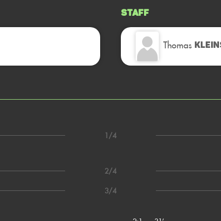
Staff
Thomas
KLEI
1/4
2/4
3/4