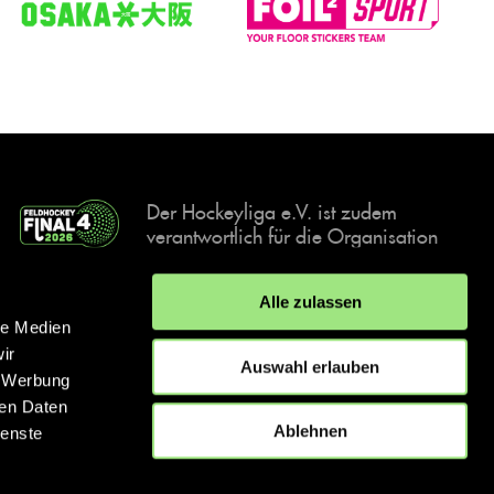
Der Hockeyliga e.V. ist zudem
verantwortlich für die Organisation
und Durchführung der Final4
Events, der deutschen Hockey-
Alle zulassen
Meisterschaften.
le Medien
ir
Auswahl erlauben
, Werbung
ren Daten
IMPRESSUM
DATENSCHUTZERKLÄRUNG
Ablehnen
ienste
© 2026 hockey.de