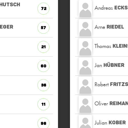
HUTSCH
Andreas
ECKS
72
Arne
EGER
RIEDEL
57
Thomas
KLEI
21
Jan
HÜBNER
60
Robert
FRITZ
36
Oliver
REIMA
11
Julian
N
KOBER
96