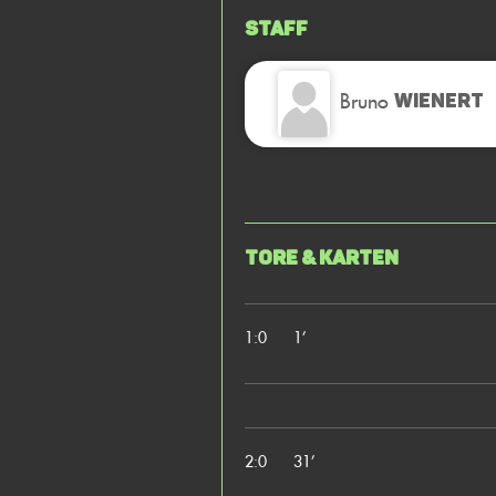
Staff
Bruno
WIENERT
Tore & Karten
1:0
1’
2:0
31’