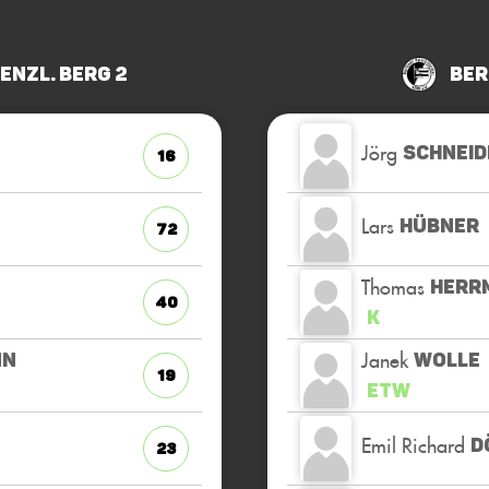
renzl. Berg 2
Ber
Jörg
SCHNEID
16
Lars
HÜBNER
72
Thomas
HERR
40
K
Janek
NN
WOLLE
19
ETW
Emil Richard
D
23