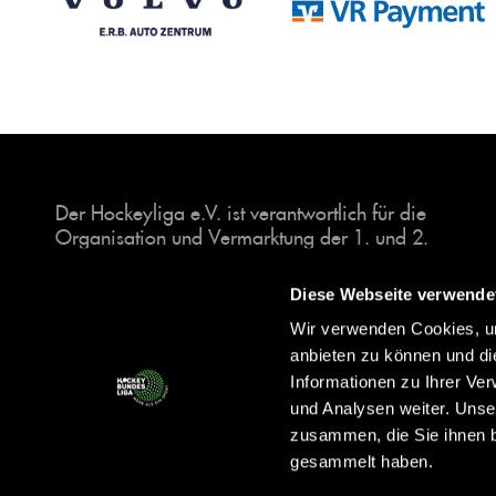
Der Hockeyliga e.V. ist verantwortlich für die
Organisation und Vermarktung der 1. und 2.
Hockey-Bundesligen auf dem Feld und in der
Halle. Insgesamt sind über 60 Vereine unter dem
Diese Webseite verwende
Dach der Hockeyliga organisiert, sowohl im
Wir verwenden Cookies, um
Herren als auch im Damen Bereich.
anbieten zu können und di
Informationen zu Ihrer Ve
und Analysen weiter. Unse
zusammen, die Sie ihnen b
gesammelt haben.