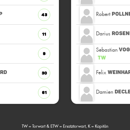
Robert
P
POLLN
43
Darius
ROSEN
11
Sebastian
VOG
9
TW
Felix
ARD
WEINHA
30
Damien
DECL
61
TW = Torwart & ETW = Ersatztorwart, K = Kapitän