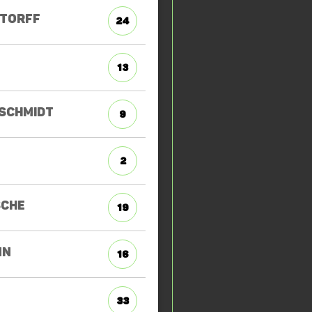
TORFF
24
13
NSCHMIDT
9
2
SCHE
19
NN
16
33