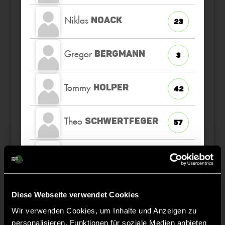
Niklas
NOACK
23
Gregor
BERGMANN
3
Tommy
HOLPER
42
Theo
SCHWERTFEGER
57
Ole
EWERBECK
12
Linus
HENZLER
21
Diese Webseite verwendet Cookies
Wir verwenden Cookies, um Inhalte und Anzeigen zu
Paul
KNIPPER
personalisieren, Funktionen für soziale Medien anbieten
93