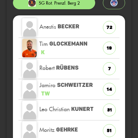
SG Rot. Prenzl. Berg 2
Anestis
BECKER
72
Tim
GLOCKEMANN
19
K
Robert
RÜBENS
7
Jamiro
SCHWEITZER
14
TW
Leo Christian
KUNERT
31
Moritz
GEHRKE
51