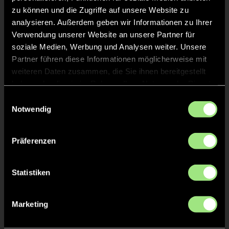
zu können und die Zugriffe auf unsere Website zu
analysieren. Außerdem geben wir Informationen zu Ihrer
Jonas
RENZ
11
Verwendung unserer Website an unsere Partner für
soziale Medien, Werbung und Analysen weiter. Unsere
Partner führen diese Informationen möglicherweise mit
Matthew
HANDY
45
weiteren Daten zusammen, die Sie ihnen bereitgestellt
haben oder die sie im Rahmen Ihrer Nutzung der Dienste
gesammelt haben.
Constantin
VON LUDWIG
Einwilligungsauswahl
28
Notwendig
Pieter-Bas
BENTINCK
54
Präferenzen
Statistiken
Staff
Marketing