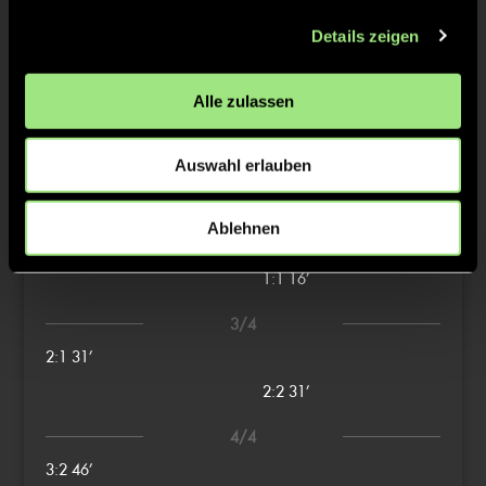
Details zeigen
TW = Torwart & ETW = Ersatztorwart, K = Kapitän
Alle zulassen
Tore & Karten
Auswahl erlauben
1/4
1:0
1’
Ablehnen
2/4
1:1
16’
3/4
2:1
31’
2:2
31’
4/4
3:2
46’