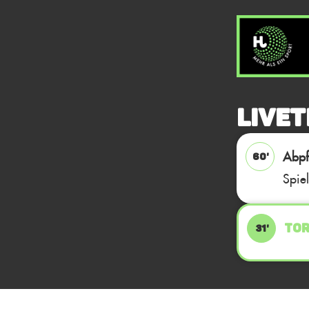
Livet
Abpfi
60'
Spie
TOR
31'