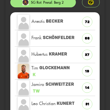
SG Rot. Prenzl. Berg 2
Anestis
BECKER
72
Frank
SCHÖNFELDER
66
Hubertus
KRAMER
37
Tim
GLOCKEMANN
19
K
Jamiro
SCHWEITZER
14
TW
Leo Christian
KUNERT
31