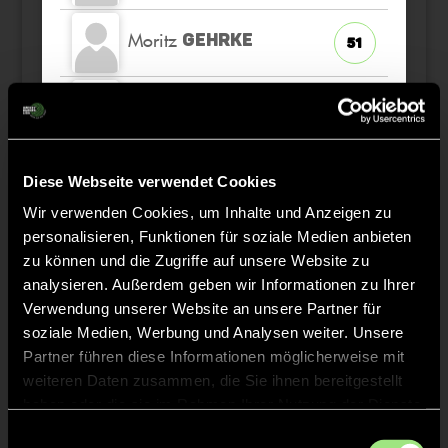
Moritz
GEHRKE
51
Niklas
NOACK
23
Linus
HENZLER
21
Diese Webseite verwendet Cookies
Wir verwenden Cookies, um Inhalte und Anzeigen zu
personalisieren, Funktionen für soziale Medien anbieten
Paul
KNIPPER
93
zu können und die Zugriffe auf unsere Website zu
analysieren. Außerdem geben wir Informationen zu Ihrer
Jonas
RENZ
Verwendung unserer Website an unsere Partner für
8
soziale Medien, Werbung und Analysen weiter. Unsere
Partner führen diese Informationen möglicherweise mit
Lukas
WEISHEIT
59
weiteren Daten zusammen, die Sie ihnen bereitgestellt
haben oder die sie im Rahmen Ihrer Nutzung der Dienste
gesammelt haben.
Einwilligungsauswahl
Matthew
HANDY
45