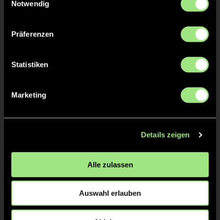
Notwendig
Jasper
FRITZSCHE
60
Präferenzen
Pieter-Bas
BENTINCK
Statistiken
54
Ro
LEVOSO
Marketing
15
i
FERNÁNDEZ
Bastiaan
TERHAARD
30
Details zeigen
Alle zulassen
Staff
Auswahl erlauben