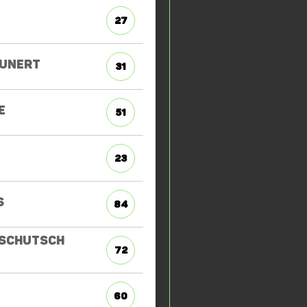
27
UNERT
31
E
51
23
S
84
SCHUTSCH
72
60