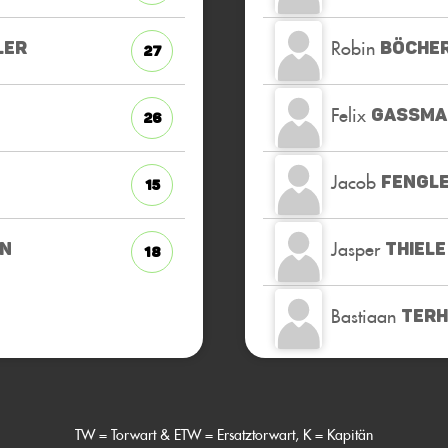
Robin
LER
BÖCHE
27
Felix
GASSMA
26
Jacob
FENGL
15
Jasper
EN
THIELE
18
Bastiaan
TER
TW = Torwart & ETW = Ersatztorwart, K = Kapitän