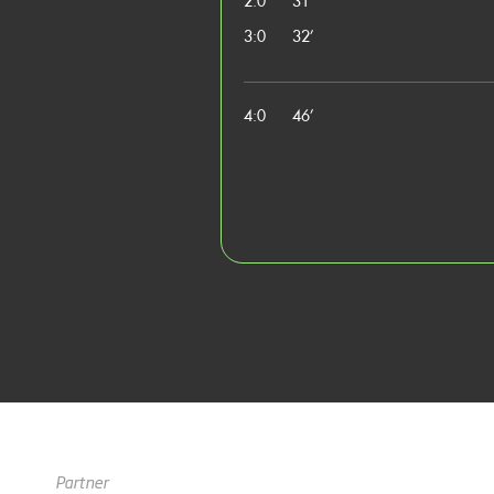
2:0
31’
3:0
32’
4:0
46’
Partner