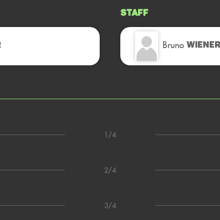
Staff
Bruno
R
WIENE
1/4
2/4
3/4