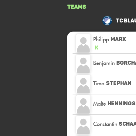
Teams
TC Bla
Philipp
MARX
K
Benjamin
BORCH
Timo
STEPHAN
Malte
HENNINGS
Constantin
SCHA