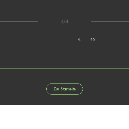
4/4
4:1
46’
Zur Startseite