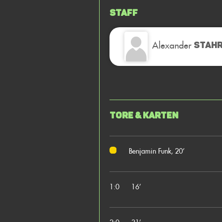
Staff
Alexander
STAH
Tore & Karten
Benjamin Funk, 20’
1:0
16’