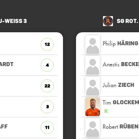
u-Weiss 3
SG Rot.
Philip
HÄRING
12
Anestis
ARDT
BECK
4
Julian
ZIECH
22
Tim
GLOCKE
3
K
Robert
AFF
RÜBEN
11