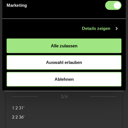
Marketing
TW = Torwart & ETW = Ersatztorwart, K = Kapitän
Details zeigen
Tore & Karten
1/4
Alle zulassen
0:1
3’
Auswahl erlauben
2/4
Ablehnen
0:2
19’
3/4
1:2
31’
2:2
36’