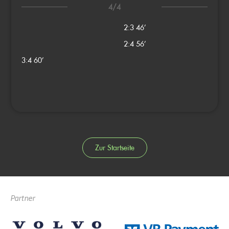
4/4
2:3
46’
2:4
56’
3:4
60’
Zur Startseite
Partner