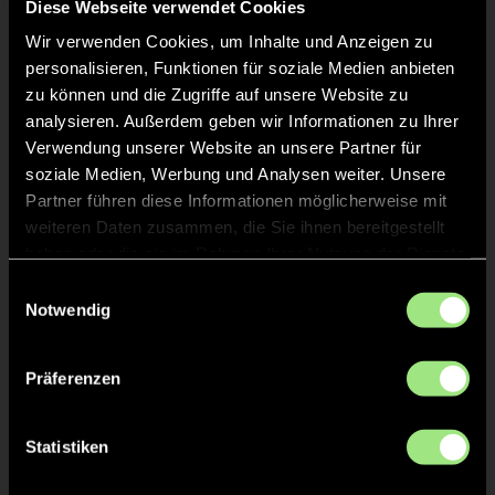
Diese Webseite verwendet Cookies
Wir verwenden Cookies, um Inhalte und Anzeigen zu
Victor
DIENEL
personalisieren, Funktionen für soziale Medien anbieten
35
zu können und die Zugriffe auf unsere Website zu
analysieren. Außerdem geben wir Informationen zu Ihrer
Richard
SCHMIDT
36
Verwendung unserer Website an unsere Partner für
soziale Medien, Werbung und Analysen weiter. Unsere
Partner führen diese Informationen möglicherweise mit
Carsten
ZIMMERMANN
43
weiteren Daten zusammen, die Sie ihnen bereitgestellt
haben oder die sie im Rahmen Ihrer Nutzung der Dienste
gesammelt haben.
Einwilligungsauswahl
Notwendig
Staff
Präferenzen
Thorsten
FINKE
Statistiken