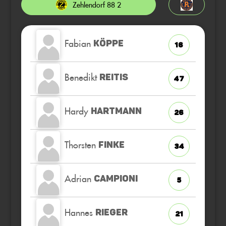
Zehlendorf 88 2
Fabian
KÖPPE
16
Benedikt
REITIS
47
Hardy
HARTMANN
26
Thorsten
FINKE
34
Adrian
CAMPIONI
5
Hannes
RIEGER
21