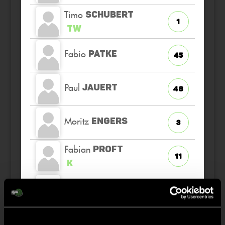
Timo
SCHUBERT
1
TW
Fabio
PATKE
45
Paul
JAUERT
48
Moritz
ENGERS
3
Fabian
PROFT
11
K
Georg
TANNEN
3
Benjamin
HASCHTMANN
2