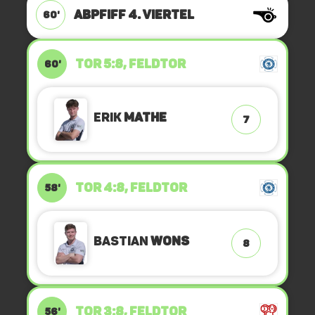
ABPFIFF 4. Viertel
60'
TOR 5:8, FELDTOR
60'
Erik
Mathe
7
TOR 4:8, FELDTOR
58'
Bastian
Wons
8
TOR 3:8, FELDTOR
56'