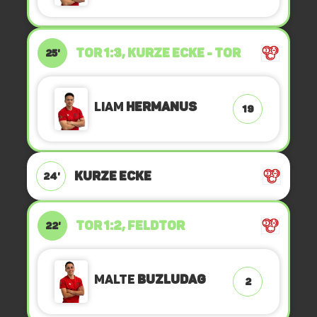
TOR 1:3, KURZE ECKE - TOR
25'
Liam
Hermanus
19
KURZE ECKE
24'
TOR 1:2, FELDTOR
22'
Malte
Buzludag
2