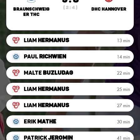
( 2 : 4 )
Braunschweig
DHC Hannover
er THC
Liam
Hermanus
13 min
Paul
Richwien
14 min
Malte
Buzludag
22 min
Liam
Hermanus
25 min
Liam
Hermanus
27 min
Erik
Mathe
30 min
Patrick
Jeromin
41 min