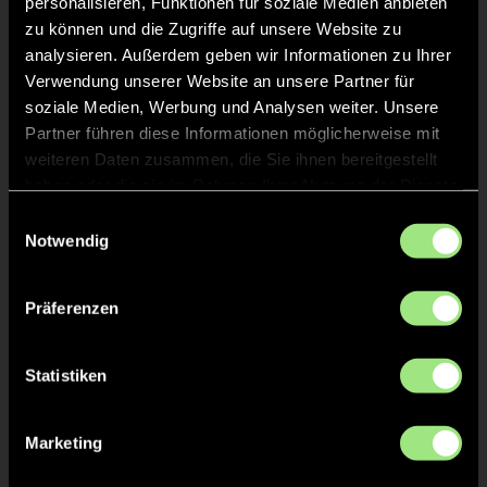
personalisieren, Funktionen für soziale Medien anbieten
zu können und die Zugriffe auf unsere Website zu
Michael
Newland-
25
analysieren. Außerdem geben wir Informationen zu Ihrer
Nell
Verwendung unserer Website an unsere Partner für
soziale Medien, Werbung und Analysen weiter. Unsere
Partner führen diese Informationen möglicherweise mit
ANPFIFF 4. Viertel
45'
weiteren Daten zusammen, die Sie ihnen bereitgestellt
haben oder die sie im Rahmen Ihrer Nutzung der Dienste
gesammelt haben.
Einwilligungsauswahl
ABPFIFF 3. Viertel
45'
Notwendig
KURZE ECKE - VERGEBEN
45'
Präferenzen
KURZE ECKE
Statistiken
45'
Marketing
KURZE ECKE - VERGEBEN
45'