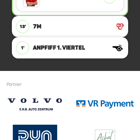
7M
13'
ANPFIFF 1. Viertel
1'
Partner