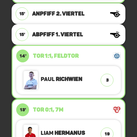
ANPFIFF 2. Viertel
15'
ABPFIFF 1. Viertel
15'
TOR 1:1, FELDTOR
14'
Paul
Richwien
3
TOR 0:1, 7M
13'
Liam
Hermanus
19