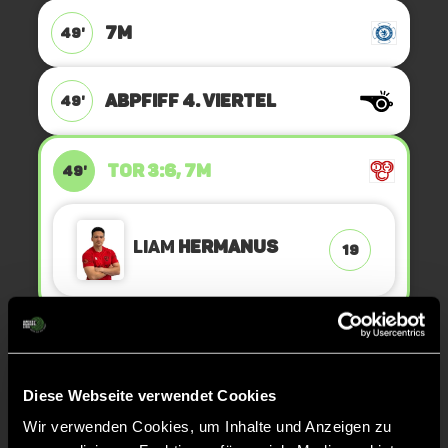
7M
49'
ABPFIFF 4. Viertel
49'
TOR 3:6, 7M
49'
Liam
Hermanus
19
7M
49'
Diese Webseite verwendet Cookies
TOR 3:5, FELDTOR
48'
Wir verwenden Cookies, um Inhalte und Anzeigen zu