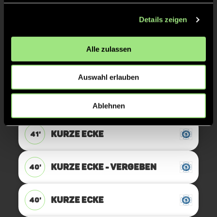
KURZE ECKE
45'
Details zeigen
Alle zulassen
TOR 3:4, KURZE ECKE - TOR
41'
Auswahl erlauben
Patrick
Jeromin
5
Ablehnen
KURZE ECKE
41'
KURZE ECKE - VERGEBEN
40'
KURZE ECKE
40'