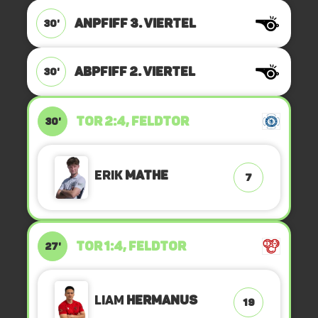
ANPFIFF 3. Viertel
30'
ABPFIFF 2. Viertel
30'
TOR 2:4, FELDTOR
30'
Erik
Mathe
7
TOR 1:4, FELDTOR
27'
Liam
Hermanus
19