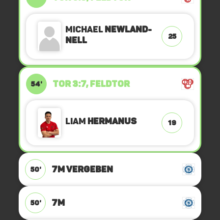
Michael
Newland-
25
Nell
TOR 3:7, FELDTOR
54'
Liam
Hermanus
19
7M VERGEBEN
50'
7M
50'