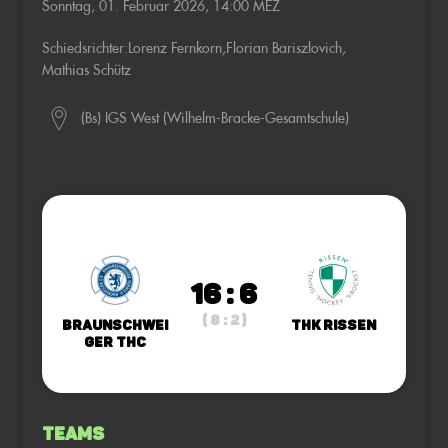
Sonntag, 01. Februar 2026, 14:00 MEZ
Schiedsrichter:
Lorenz Fernkorn
,
Florian Bariszlovich
,
Mathias Schütz
(Bs) IGS West (Wilhelm-Bracke-Gesamtschule)
16 : 6
( 8 : 2 )
Braunschwei
THK Rissen
ger THC
Teams