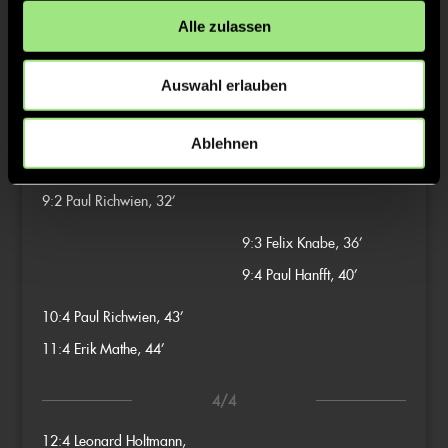
Alle zulassen
8:1
Emil Hoyer, 27’
Auswahl erlauben
8:2
Karl Hanfft, 29’
Ablehnen
3/4
9:2
Paul Richwien, 32’
9:3
Felix Knabe, 36’
9:4
Paul Hanfft, 40’
10:4
Paul Richwien, 43’
11:4
Erik Mathe, 44’
4/4
12:4
Leonard Holtmann,