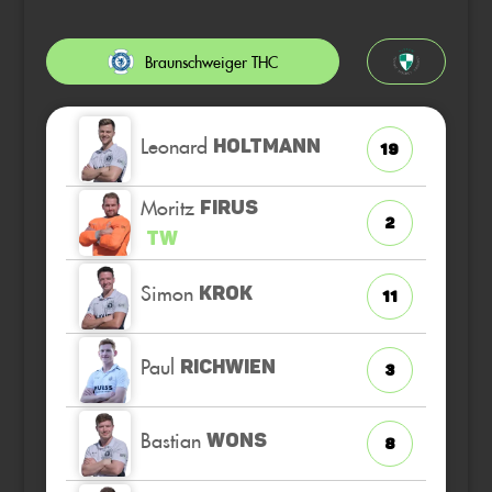
Braunschweiger THC
Leonard
HOLTMANN
19
Moritz
FIRUS
2
TW
Simon
KROK
11
Paul
RICHWIEN
3
Bastian
WONS
8