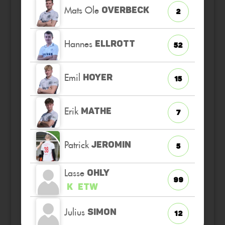
Mats Ole
OVERBECK
2
Hannes
ELLROTT
52
Emil
HOYER
15
Erik
MATHE
7
Patrick
JEROMIN
5
Lasse
OHLY
99
K
ETW
Julius
SIMON
12