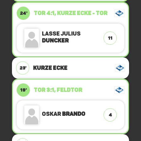
TOR 4:1, KURZE ECKE - TOR
24'
Lasse Julius
11
Duncker
KURZE ECKE
23'
TOR 3:1, FELDTOR
19'
Oskar
Brando
4