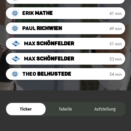
Erik
Mathe
41 min
Paul
Richwien
49 min
Max
Schönfelder
51 min
Max
Schönfelder
53 min
Theo
Belhustede
54 min
Ticker
Tabelle
Aufstellung