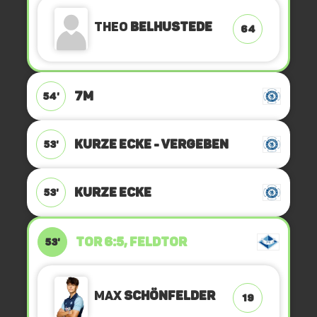
Theo
Belhustede
64
7M
54'
KURZE ECKE - VERGEBEN
53'
KURZE ECKE
53'
TOR 6:5, FELDTOR
53'
Max
Schönfelder
19