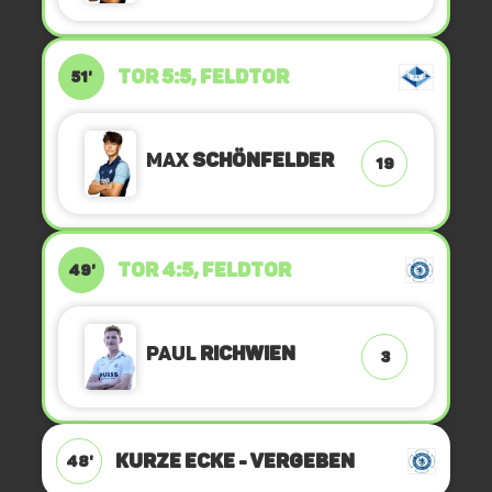
TOR 5:5, FELDTOR
51'
Max
Schönfelder
19
TOR 4:5, FELDTOR
49'
Paul
Richwien
3
KURZE ECKE - VERGEBEN
48'