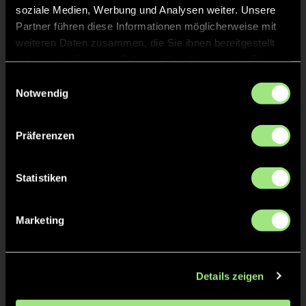
Erik
Mathe
7
soziale Medien, Werbung und Analysen weiter. Unsere
Partner führen diese Informationen möglicherweise mit
weiteren Daten zusammen, die Sie ihnen bereitgestellt
haben oder die sie im Rahmen Ihrer Nutzung der Dienste
KURZE ECKE - VERGEBEN
38'
gesammelt haben.
Einwilligungsauswahl
Notwendig
KURZE ECKE
38'
Präferenzen
TOR 4:3, KURZE ECKE - TOR
36'
Statistiken
Paul
Richwien
Marketing
3
Details zeigen
KURZE ECKE
36'