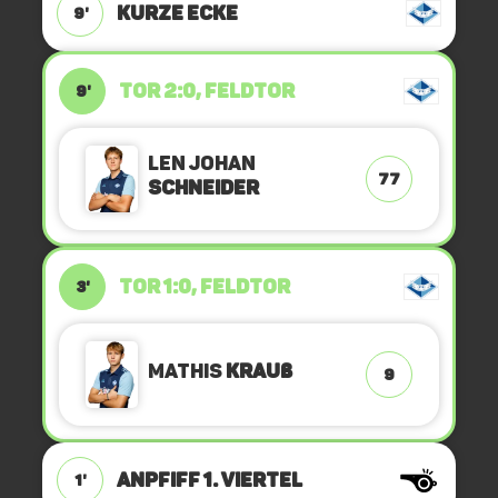
KURZE ECKE
9'
TOR 2:0, FELDTOR
9'
Len Johan
77
Schneider
TOR 1:0, FELDTOR
3'
Mathis
Krauß
9
ANPFIFF 1. Viertel
1'