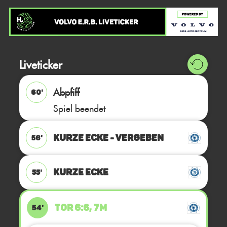
Liveticker
Abpfiff
60'
Spiel beendet
KURZE ECKE - VERGEBEN
56'
KURZE ECKE
55'
TOR 6:6, 7M
54'