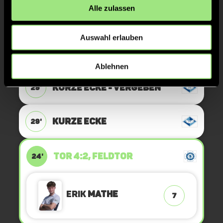
Alle zulassen
ANPFIFF 3. Viertel
30'
Auswahl erlauben
ABPFIFF 2. Viertel
30'
Ablehnen
KURZE ECKE - VERGEBEN
29'
KURZE ECKE
29'
TOR 4:2, FELDTOR
24'
Erik
Mathe
7