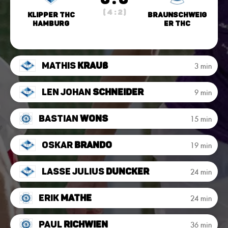
( 4 : 2 )
Klipper THC
Braunschweig
Hamburg
er THC
Mathis
Krauß
3 min
Len Johan
Schneider
9 min
Bastian
Wons
15 min
Oskar
Brando
19 min
Lasse Julius
Duncker
24 min
Erik
Mathe
24 min
Paul
Richwien
36 min