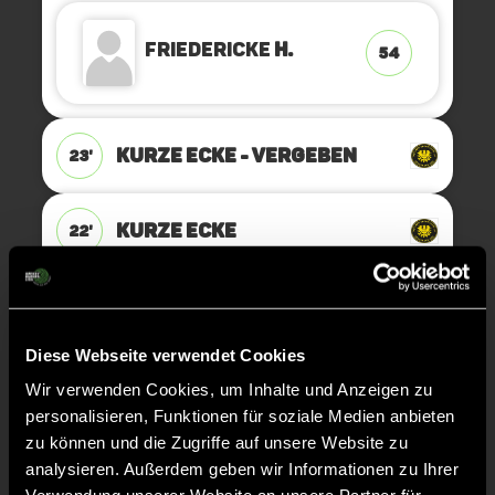
Friedericke
H.
54
KURZE ECKE - VERGEBEN
23'
KURZE ECKE
22'
TOR 3:1, KURZE ECKE - TOR
19'
Diese Webseite verwendet Cookies
Wir verwenden Cookies, um Inhalte und Anzeigen zu
Marja
S.
16
personalisieren, Funktionen für soziale Medien anbieten
zu können und die Zugriffe auf unsere Website zu
analysieren. Außerdem geben wir Informationen zu Ihrer