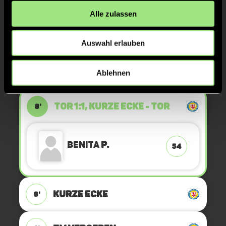
Alle zulassen
7M VERGEBEN
11'
Auswahl erlauben
7M
11'
Ablehnen
TOR 1:1, KURZE ECKE - TOR
8'
Benita
P.
54
KURZE ECKE
8'