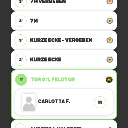
7M VERGEBEN
3'
7M
3'
KURZE ECKE - VERGEBEN
3'
KURZE ECKE
2'
TOR 0:1, FELDTOR
1'
Carlotta
F.
55