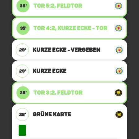
TOR 5:2, FELDTOR
36'
TOR 4:2, KURZE ECKE - TOR
35'
KURZE ECKE - VERGEBEN
29'
KURZE ECKE
29'
TOR 3:2, FELDTOR
28'
GRÜNE KARTE
28'