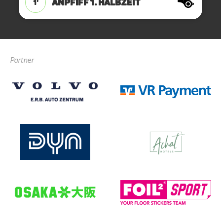
ANPFIFF 1. Halbzeit
1'
Partner