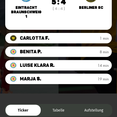
5 : 4
Eintracht
Berliner SC
( 4 : 4 )
Braunschweig
1
Carlotta
F.
1 min
Benita
P.
8 min
Luise Klara
R.
14 min
Marja
S.
19 min
Ticker
Tabelle
Aufstellung