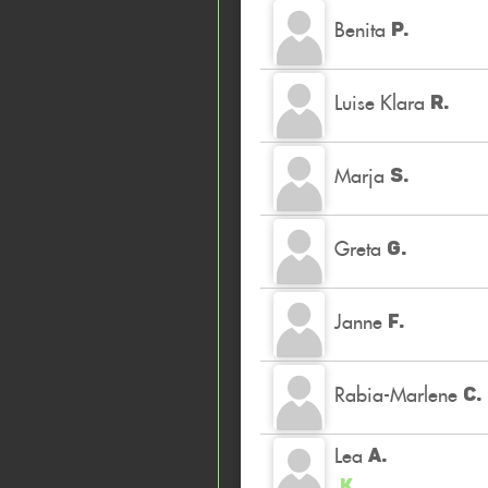
Benita
P.
Luise Klara
R.
Marja
S.
Greta
G.
Janne
F.
Rabia-Marlene
C.
Lea
A.
K