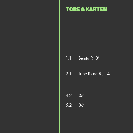
Tore & Karten
1:1
Benita P., 8’
2:1
Luise Klara R., 14’
4:2
35’
5:2
36’