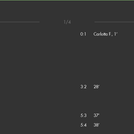
1/4
0:1
Carlotta F., 1’
3:2
28’
5:3
37’
5:4
38’