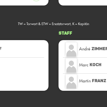
TW = Torwart & ETW = Ersatztorwart, K = Kapitän
Staff
André
F
ZIMME
Marc
KOCH
Martin
FRANZ