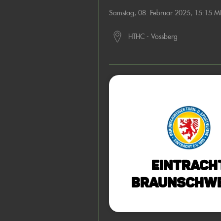
Samstag, 08. Februar 2025, 15:15 M
HTHC - Vossberg
Eintrach
Braunschwe