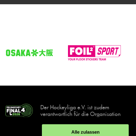
Der Hockeyliga e.V. ist zudem
verantwortlich für die Organisation
und Durchführung der Final4
Events, der deutschen Hockey-
Alle zulassen
Meisterschaften.