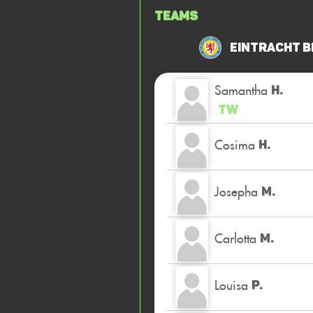
Teams
Eintracht B
Samantha
H.
TW
Cosima
H.
Josepha
M.
Carlotta
M.
Louisa
P.