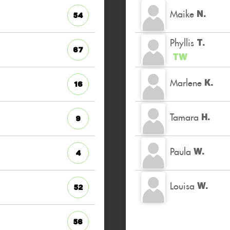
Maike
N.
54
Phyllis
T.
67
TW
Marlene
K.
16
Tamara
H.
9
Paula
W.
4
Louisa
W.
52
56