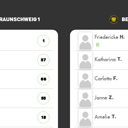
raunschweig 1
Be
Friedericke
H.
1
K
Katharina
T.
57
Carlotta
F.
66
Janne
Z.
55
Amelie
T.
18