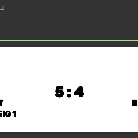
EZ
5 : 4
t
B
ig 1