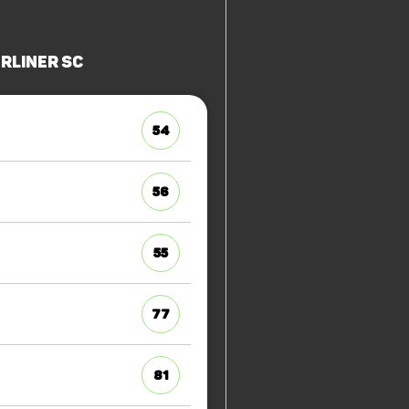
rliner SC
54
56
55
77
81