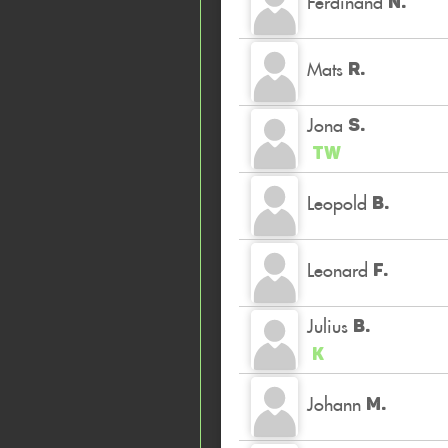
Ferdinand
N.
Mats
R.
Jona
S.
TW
Leopold
B.
Leonard
F.
Julius
B.
K
Johann
M.