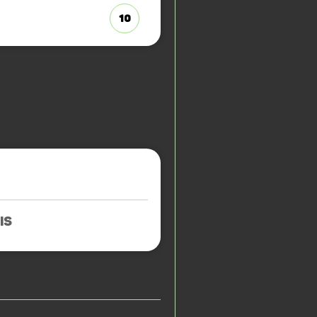
10
IS