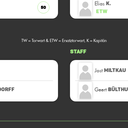
Elias
K.
50
ETW
TW = Torwart & ETW = Ersatztorwart, K = Kapitän
Staff
Jost
MILTKAU
Geert
DORFF
BÜLTHU