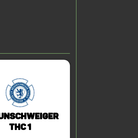
unschweiger
THC 1