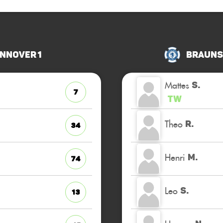
nnover 1
Brauns
Mattes
S.
7
TW
Theo
R.
34
Henri
M.
74
Leo
S.
13