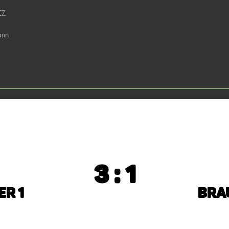
EZ
ann
3 : 1
r 1
Bra