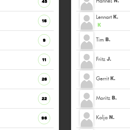
Hannes
N.
45
Lennart
K.
16
K
Tim
B.
9
Fritz
J.
11
Gerrit
K.
26
Moritz
B.
22
Kolja
N.
96