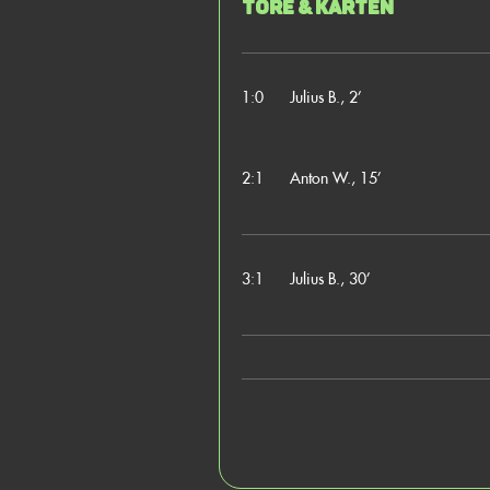
Tore & Karten
1:0
Julius B., 2’
2:1
Anton W., 15’
3:1
Julius B., 30’