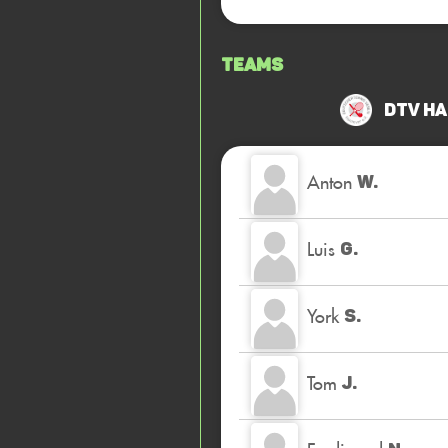
Teams
DTV Ha
Anton
W.
Luis
G.
York
S.
Tom
J.