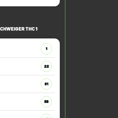
chweiger THC 1
1
22
31
55