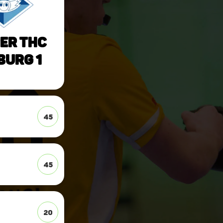
er THC
urg 1
45
45
20