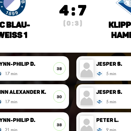
4 : 7
( 0 : 3 )
C Blau-
Klipp
Weiss 1
Hamb
ynn-Philip
D.
Jesper
S.
38
17 min
5 min
inn Alexander
K.
Jesper
S.
30
17 min
5 min
ynn-Philip
D.
Peter
L.
38
21 min
9 min