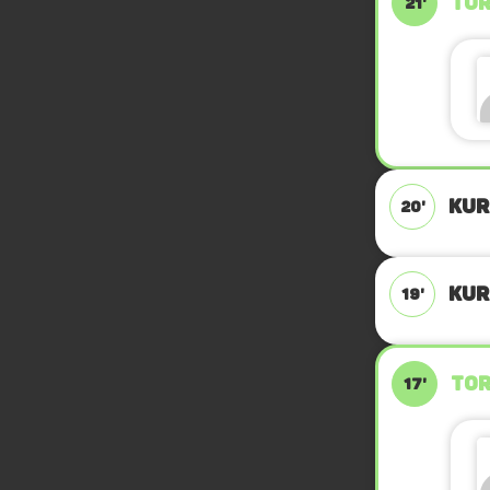
TOR
21'
KUR
20'
KUR
19'
TOR
17'