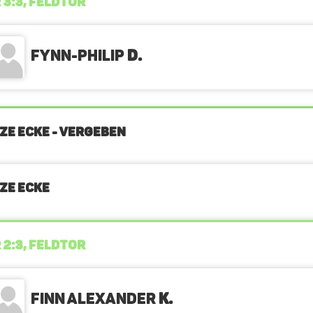
 3:3, FELDTOR
Fynn-Philip
D.
ZE ECKE - VERGEBEN
ZE ECKE
 2:3, FELDTOR
Finn Alexander
K.