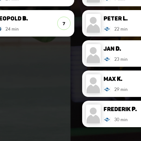
eopold
B.
Peter
L.
7
24 min
22 min
Jan
D.
23 min
Max
K.
29 min
Frederik
P.
30 min