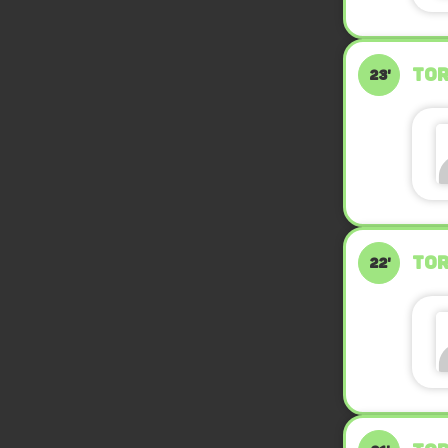
TOR
23'
TOR
22'