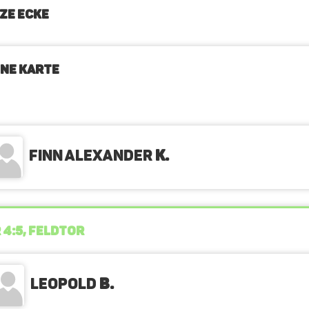
ZE ECKE
NE KARTE
Finn Alexander
K.
 4:5, FELDTOR
Leopold
B.