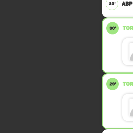
ABP
30'
TOR
30'
TOR
29'