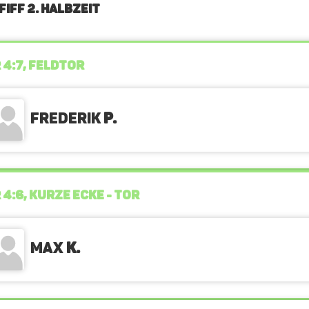
FIFF 2. Halbzeit
 4:7, FELDTOR
Frederik
P.
 4:6, KURZE ECKE - TOR
Max
K.