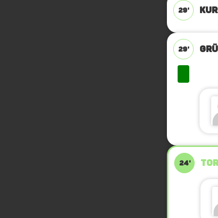
KUR
29'
GRÜ
29'
TOR
24'