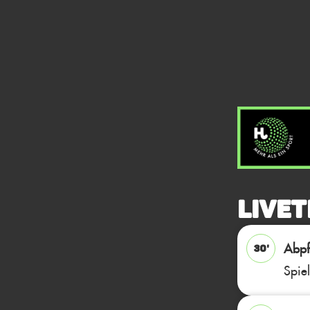
Livet
Abpfi
30'
Spie