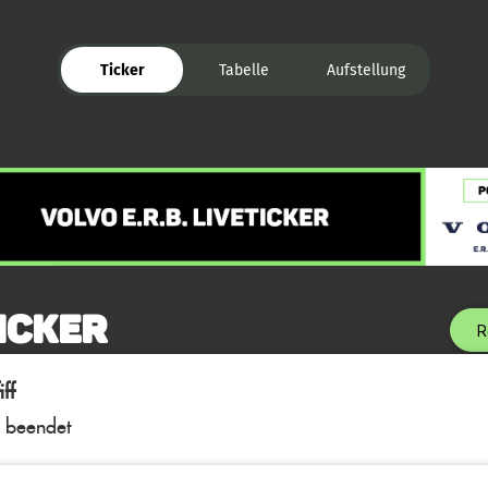
Ticker
Tabelle
Aufstellung
icker
R
ff
l beendet