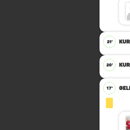
KUR
21'
KUR
20'
GEL
17'