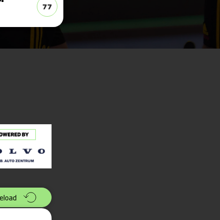
77
eload