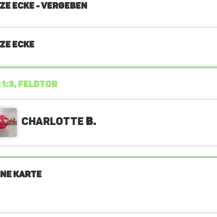
ZE ECKE - VERGEBEN
ZE ECKE
 1:3, FELDTOR
Charlotte
B.
NE KARTE