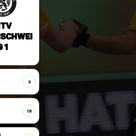
TV
schwei
g 1
3
19
.