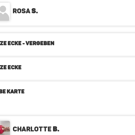
Rosa
S.
ZE ECKE - VERGEBEN
ZE ECKE
BE KARTE
Charlotte
B.