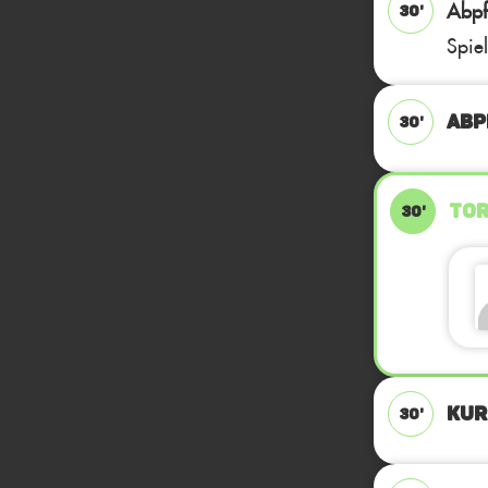
Abpfi
30'
Spie
ABP
30'
TOR
30'
KUR
30'