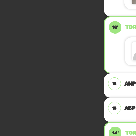
TOR
16'
ANP
15'
ABPF
15'
TOR
14'