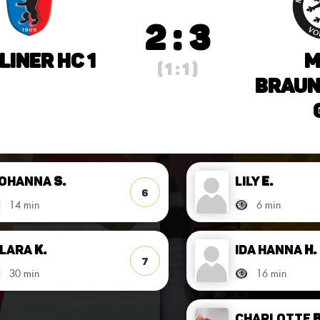
2 : 3
liner HC 1
M
( 1 : 1 )
Braun
ohanna
S.
Lily
E.
6
14 min
6 min
lara
K.
Ida Hanna
H.
7
30 min
16 min
Charlotte
B