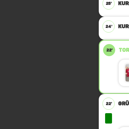
KUR
25'
KUR
24'
TOR
22'
GRÜ
22'