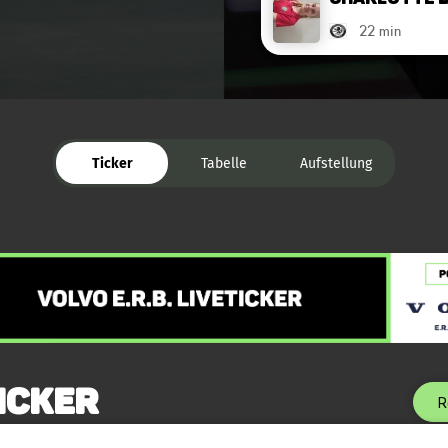
22 min
Ticker
Tabelle
Aufstellung
icker
R