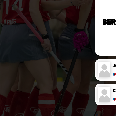
Ber
J
C