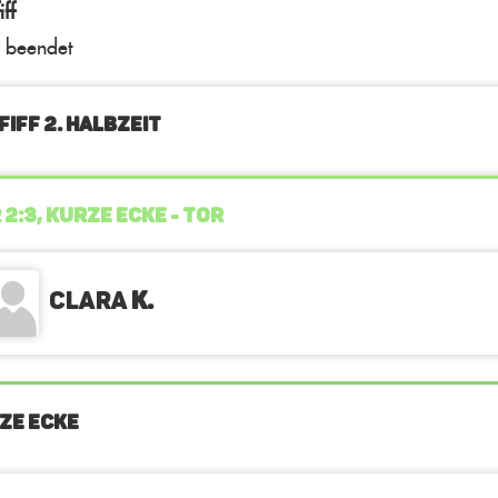
ff
l beendet
FIFF 2. Halbzeit
 2:3, KURZE ECKE - TOR
Clara
K.
ZE ECKE