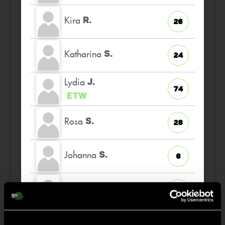
Kira
R.
26
Katharina
S.
24
Lydia
J.
74
ETW
Rosa
S.
28
Johanna
S.
6
Hermine
C.
2