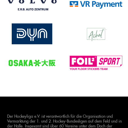
Der Hockeyliga e.V. ist verantwortlich für die Organisation und
Vermarktung der 1. und 2. Hockey-Bundesligen auf dem Feld und in
der Halle. Insgesamt sind über 60 Vereine unter dem Dach der