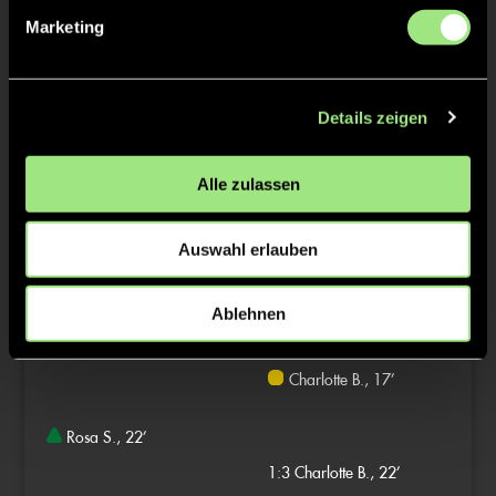
Marketing
Tore & Karten
1/4
Details zeigen
0:1
Lily E., 6’
Alle zulassen
1:1
Johanna S., 14’
Auswahl erlauben
2/4
Ablehnen
1:2
Ida Hanna H., 16’
Charlotte B., 17’
Rosa S., 22’
1:3
Charlotte B., 22’