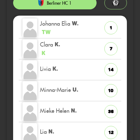
Berliner HC 1
Johanna Elia
W.
1
TW
Clara
K.
7
K
Livia
K.
14
Minna-Marie
U.
10
Mieke Helen
N.
36
Lia
N.
12