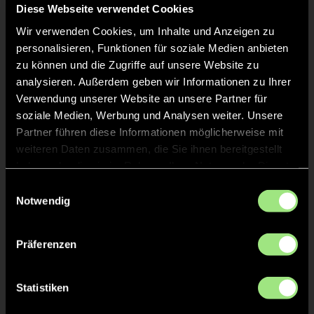
Diese Webseite verwendet Cookies
Wir verwenden Cookies, um Inhalte und Anzeigen zu
Staff
personalisieren, Funktionen für soziale Medien anbieten
zu können und die Zugriffe auf unsere Website zu
Svenja
SCHUERMANN
analysieren. Außerdem geben wir Informationen zu Ihrer
Verwendung unserer Website an unsere Partner für
soziale Medien, Werbung und Analysen weiter. Unsere
Lucia
HORN
Partner führen diese Informationen möglicherweise mit
weiteren Daten zusammen, die Sie ihnen bereitgestellt
haben oder die sie im Rahmen Ihrer Nutzung der Dienste
Tobias
GIRRBACH
gesammelt haben.
Einwilligungsauswahl
Notwendig
Nicole
NAUEN
Präferenzen
Statistiken
TW = Torwart & ETW = Ersatztorwart, K = Kapitän