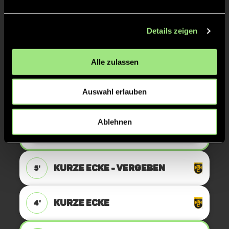
Luisa
M.
Details zeigen
7
Alle zulassen
TOR 1:1, FELDTOR
7'
Auswahl erlauben
Tessa
S.
90
Ablehnen
KURZE ECKE - VERGEBEN
5'
KURZE ECKE
4'