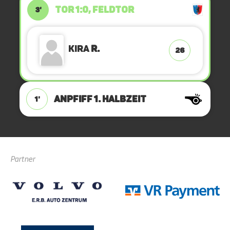
TOR 1:0, FELDTOR
3'
Kira
R.
26
ANPFIFF 1. Halbzeit
1'
Partner