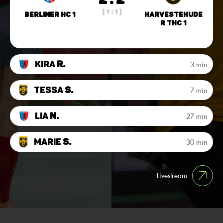
( 1 : 1 )
Berliner HC 1
Harvestehude
r THC 1
Kira
R.
3 min
Tessa
S.
7 min
Lia
N.
27 min
Marie
S.
30 min
Livestream