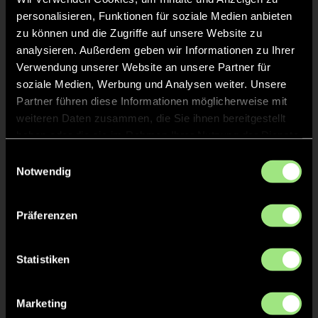
personalisieren, Funktionen für soziale Medien anbieten
KURZE ECKE
19'
zu können und die Zugriffe auf unsere Website zu
analysieren. Außerdem geben wir Informationen zu Ihrer
Verwendung unserer Website an unsere Partner für
KURZE ECKE - VERGEBEN
19'
soziale Medien, Werbung und Analysen weiter. Unsere
Partner führen diese Informationen möglicherweise mit
weiteren Daten zusammen, die Sie ihnen bereitgestellt
KURZE ECKE
18'
haben oder die sie im Rahmen Ihrer Nutzung der Dienste
gesammelt haben.
Einwilligungsauswahl
Notwendig
ANPFIFF 2. Halbzeit
15'
Präferenzen
ABPFIFF 1. Halbzeit
15'
Statistiken
GRÜNE KARTE
12'
Marketing